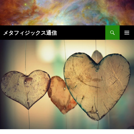
コ
ン
テ
ン
検
ツ
メタフィジックス通信
索
へ
メインメ
ス
ニュー
キ
ッ
プ