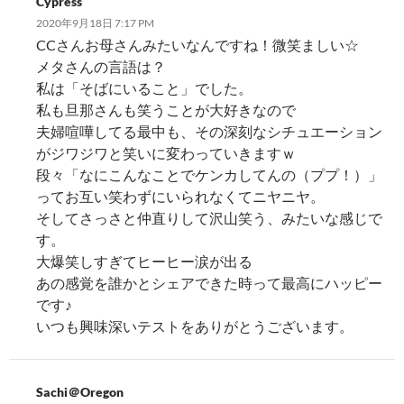
Cypress
2020年9月18日 7:17 PM
CCさんお母さんみたいなんですね！微笑ましい☆
メタさんの言語は？
私は「そばにいること」でした。
私も旦那さんも笑うことが大好きなので
夫婦喧嘩してる最中も、その深刻なシチュエーション
がジワジワと笑いに変わっていきますｗ
段々「なにこんなことでケンカしてんの（ププ！）」
ってお互い笑わずにいられなくてニヤニヤ。
そしてさっさと仲直りして沢山笑う、みたいな感じで
す。
大爆笑しすぎてヒーヒー涙が出る
あの感覚を誰かとシェアできた時って最高にハッピー
です♪
いつも興味深いテストをありがとうございます。
Sachi＠Oregon