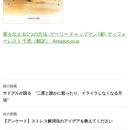
愛を伝える5つの方法-
ゲーリー チャップマン
(著),
ディフォ
ーレスト 千恵（翻訳）- Amazon.co.jp
投
前の投稿
稿
サドグルが語る ”二度と誰かに怒ったり、イライラしなくなる方
法”
ナ
ビ
次の投稿
【アンケート】ストレス解消法のアイデアを教えてください
ゲ