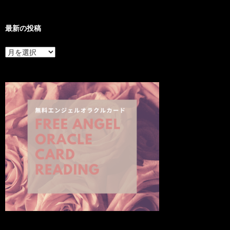
最新の投稿
最
新
の
投
稿