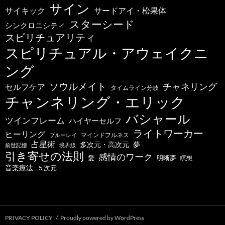
サイン
サードアイ・松果体
サイキック
スターシード
シンクロニシティ
スピリチュアリティ
スピリチュアル・アウェイクニ
ング
ソウルメイト
チャネリング
セルフケア
タイムライン分岐
チャンネリング・エリック
バシャール
ツインフレーム
ハイヤーセルフ
ライトワーカー
ヒーリング
マインドフルネス
ブルーレイ
占星術
多次元・高次元
夢
前世記憶
境界線
引き寄せの法則
感情のワーク
明晰夢
愛
瞑想
音楽療法
５次元
PRIVACY POLICY
Proudly powered by WordPress