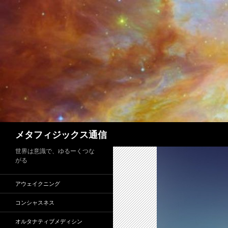
コ
ン
テ
ン
ツ
へ
ス
キ
ッ
プ
検
メタフィジックス通信
索
世界は意識で、ゆるーくつな
がる
アウェイクニング
コンシャスネス
オルタナティブメディシン