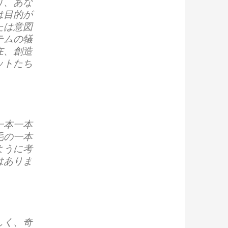
り、あな
は目的が
たは意図
テムの犠
在、創造
ットたち
一本一本
毛の一本
ように考
はありま
しく、奇