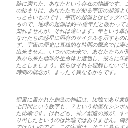
跡に満ちた、あなたという存在の物語です。
の始まりは、あなたたちが知る宇宙の起源よ
っと古いものです。宇宙の起源とはビッグバ
もので、地球の起源は約46億年だと教わって
知れませんが、それは違います。年という単
なたたちの惑星に固有のサイクルを示すもの
ず、宇宙の歴史は直線的な時間の概念では測
出来ません。いつかの未来で、あなたたちが
系から来た地球外生命体と遭遇し、彼らに年
たとしましょう。彼らはそれを理解しないで
時間の概念が、まったく異なるからです。
聖書に書かれた創造の神話は、比喩であり象
七日間という数字も、７という神聖なシンボ
た比喩です。けれども、神／創造の源が、す
り出したというのは比喩ではありません。偶
ではないのです。この宇宙は、そこに暮らす