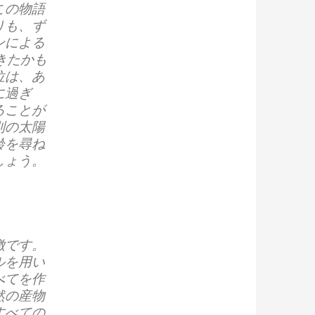
この物語
りも、ず
ンによる
きたかも
位は、あ
に過ぎ
ることが
別の太陽
齢を尋ね
しょう。
徴です。
ルを用い
べてを作
然の産物
すべての