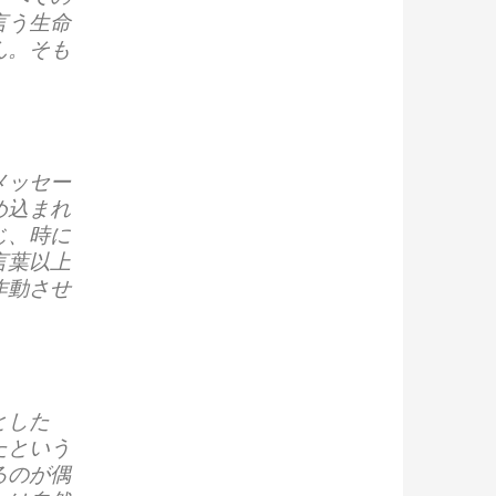
言う生命
ん。そも
メッセー
め込まれ
じ、時に
言葉以上
作動させ
とした
たという
るのが偶