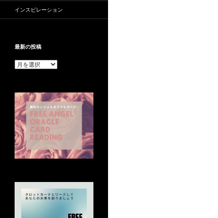
インスピレーション
最新の投稿
最
新
の
投
稿