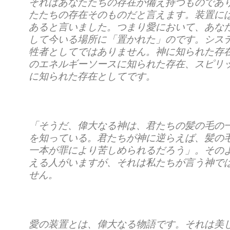
それはあなたたちの存在が備え持つものであ
たたちの存在そのものだと言えます。装置に
あると言いました。つまり愛において、あな
して今いる場所に「置かれた」のです。シス
牲者としてではありません。神に知られた存
のエネルギーソースに知られた存在、スピリ
に知られた存在としてです。
「そうだ、偉大なる神は、君たちの髪の毛の
を知っている。君たちが神に逆らえば、髪の
一本が罪により苦しめられるだろう」。
その
える人がいますが、それは私たちが言う神で
せん。
愛の装置とは、偉大なる物語です。それは美