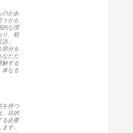
ものがあ
思うかも
感的な理
あり、順
言語」
る部分を
あなたた
理解する
、単なる
。
的を持つ
は、目的
する必要
します。