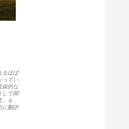
れるほぼ
なってい
直線的な
うして聞
葉」を、
めに翻訳