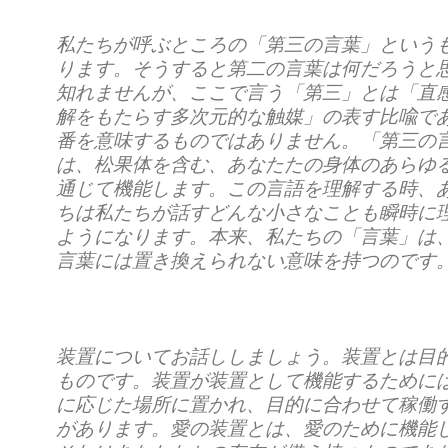
私たちが呼ぶところの「第三の言葉」という
ります。そうすると第二の言葉は何だろうと
知れませんが、ここで言う「第三」とは「直
解をもたらす多次元的な触媒」の表す比喩で
番を意味するものではありません。「第三の
は、松果体を含む、あなたたの身体のあらゆ
通じて機能します。この言語を理解する時、
ちは私たちが話すどんな小さなことも瞬時に
ようになります。本来、私たちの「言葉」は
言葉には置き換えられない意味を持つのです
装置についてお話ししましょう。装置とは目
ものです。装置が装置として機能するために
に応じた場所に置かれ、目的に合わせて稼働
があります。愛の装置とは、愛のために機能