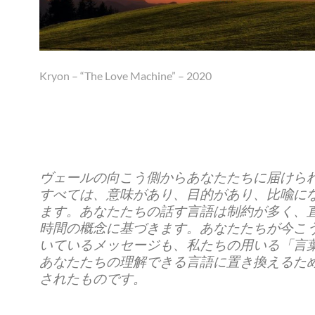
Kryon – “The Love Machine” – 2020
ヴェールの向こう側からあなたたちに届けら
すべては、意味があり、目的があり、比喩に
ます。あなたたちの話す言語は制約が多く、
時間の概念に基づきます。あなたたちが今こ
いているメッセージも、私たちの用いる「言
あなたたちの理解できる言語に置き換えるた
されたものです。