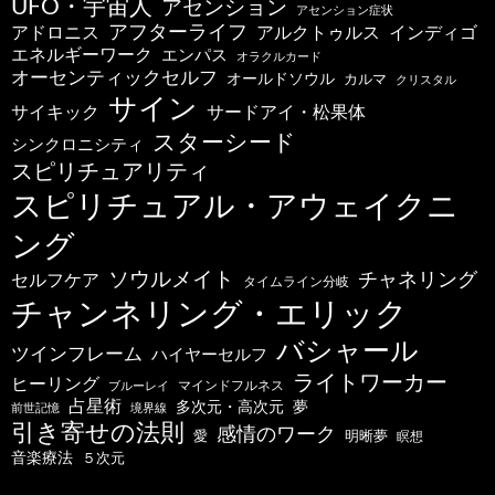
UFO・宇宙人
アセンション
アセンション症状
アフターライフ
アドロニス
インディゴ
アルクトゥルス
エネルギーワーク
エンパス
オラクルカード
オーセンティックセルフ
オールドソウル
カルマ
クリスタル
サイン
サードアイ・松果体
サイキック
スターシード
シンクロニシティ
スピリチュアリティ
スピリチュアル・アウェイクニ
ング
ソウルメイト
チャネリング
セルフケア
タイムライン分岐
チャンネリング・エリック
バシャール
ツインフレーム
ハイヤーセルフ
ライトワーカー
ヒーリング
マインドフルネス
ブルーレイ
占星術
多次元・高次元
夢
前世記憶
境界線
引き寄せの法則
感情のワーク
明晰夢
愛
瞑想
音楽療法
５次元