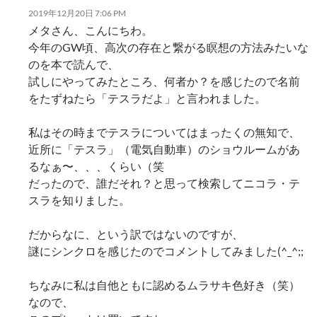
ン
2019年12月20日 7:06 PM
メタさん、こんにちわ。
今年のGW頃、高次の存在と繋がる瞑想の方法みたいな
のを本で読んで、
試しにやってみたところ、何者か？を感じたので名前
をたずねたら「テスラだよ」と言われました。
私はその時までテスラについてはまったくの無知で、
近所に「テスラ」（電気自動車）のショウルームがあ
るなぁ〜、、、くらい（笑
だったので、誰だそれ？と思って検索してニコラ・テ
スラを知りました。
だからなに、という訳ではないのですが、
謎にシンクロを感じたのでコメントしてみました(^_^;;
ちなみに私は自他ともに認めるムラサキ色好き（笑）
なので、