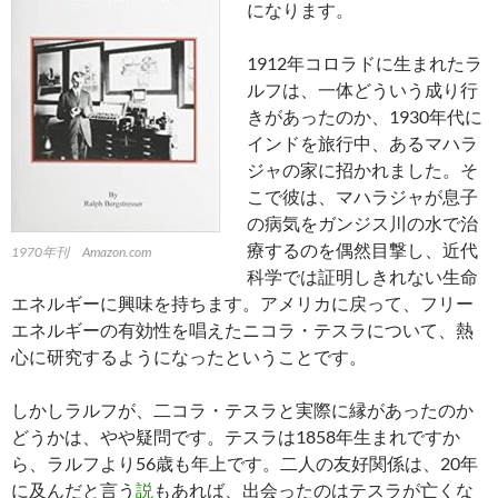
になります。
1912年コロラドに生まれたラ
ルフは、一体どういう成り行
きがあったのか、1930年代に
インドを旅行中、あるマハラ
ジャの家に招かれました。そ
こで彼は、マハラジャが息子
の病気をガンジス川の水で治
療するのを偶然目撃し、近代
1970年刊 Amazon.com
科学では証明しきれない生命
エネルギーに興味を持ちます。アメリカに戻って、フリー
エネルギーの有効性を唱えたニコラ・テスラについて、熱
心に研究するようになったということです。
しかしラルフが、二コラ・テスラと実際に縁があったのか
どうかは、やや疑問です。テスラは1858年生まれですか
ら、ラルフより56歳も年上です。二人の友好関係は、20年
に及んだと言う
説
もあれば、出会ったのはテスラが亡くな