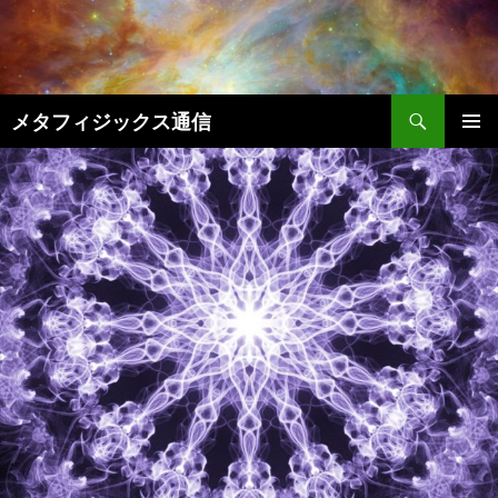
コ
ン
テ
ン
検
ツ
メタフィジックス通信
索
へ
メインメ
ス
ニュー
キ
ッ
プ