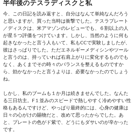
半年後のテスラディスクと私
今、この日記を読み返すと、自分はなんて単純なんだろう
と思いますが、買った当時は衝撃でした。テスラプレート
／ディスクは、米アマゾンのレビューでも、６割以上の人
が星５つ評価をつけています。しかし、当然のように何も
起きなかったと言う人もいて、私もCCで実験しましたが、
彼はさっぱりでした。ただエネルギーメディシンやツール
と言うのは、持っていれば右肩上がりに変化するものでも
なく、あくまでその時々のバランスを整えるものですか
ら、効かなかったと言うよりは、必要なかったのでしょう
ね。
しかし、私のブームも１か月は続きませんでした。なんた
る三日坊主。F１並みのスピードで熱しやすく冷めやすい性
格もあるんですけど、やっぱり最終的には、心身の健康は
日々の心がけの賜物だと、改めて思ったからでした。あ
と、プレートの色がド紫で、どうにもダサいのが辛かった
です。