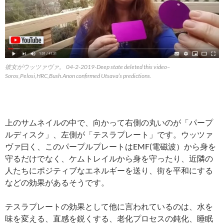
彼女がウッツァヴァ。 04-2-2019-Deep state deleted this video–
Soros,Pelosi,HRC,Bush.Anon confirmed Utsava’s predictions.
上のサムネイルの中で、向かって右側の丸いのが「パープ
ルディスク」、左側が「テスラプレート」です。ウッツァ
ヴァ曰く、このパープルプレートはEMF(電磁波）から身を
守るだけでなく、ケムトレイルから身を守ったり、近隣の
人たちにポジティブなエネルギーを送り、街を平和にする
などの効果があるそうです。
テスラプレートの効果として他に言われているのは、水を
味を変える、直感を鋭くする、老化プロセスの鈍化、睡眠