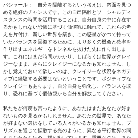
バシャール： 自分を隔離するという考えは、内面を見つ
める絶好のチャンスです。この自己隔離とソーシャルディ
スタンスの時間を活用することは、自分自身の中に存在す
るかもしれない恐怖に基づく価値観に触れて、これらの考
えを片付け、新しい世界を築き、この惑星がかつて持って
いたバランスを回復するために、より多くの機会と確率を
作り出すエネルギーをトンネルを抜けた先に作り出しま
す。これにはまだ時間がかかり、しばらくは世界がクレイ
ジーなまま、さらにクレイジーになるかも知れません。し
かし覚えておいて欲しいのは、クレイジーな状況をネガテ
ィブに経験する必要はないということです。ポジティブな
クレイジーもあります。自分自身を強化し、バランスを取
り、恐れに基づく価値観から自分を解放してください。
私たちが何度も言ったように、あなたはまだあなたが好ま
ないものを見るかもしれません。あなたの世界で、あなた
が好まない選択をしている人々がいるかも知れません。プ
リズムを通じて拡散する光のように、異なる平行世界の間
をあなたたちは今、揺れ動いています。重要なのは、あな