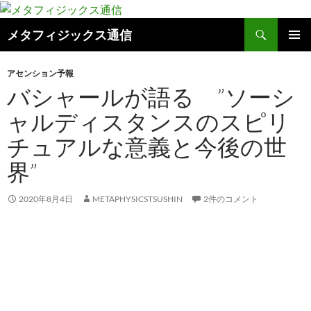
コ
ン
検
メタフィジックス通信
テ
索
ン
メインメ
ニュー
ツ
アセンション予報
バシャールが語る ”ソーシ
へ
ス
ャルディスタンスのスピリ
キ
チュアルな意義と今後の世
ッ
プ
界”
2020年8月4日
METAPHYSICSTSUSHIN
2件のコメント