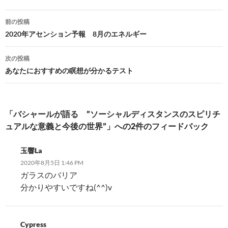
投
前の投稿
稿
2020年アセンション予報 8月のエネルギー
ナ
次の投稿
ビ
あなたにおすすめの瞑想が分かるテスト
ゲ
ー
「バシャールが語る ”ソーシャルディスタンスのスピリチ
シ
ュアルな意義と今後の世界”」への2件のフィードバック
ョ
玉響La
ン
2020年8月5日 1:46 PM
ガラスのバリア
分かりやすいですね(^^)v
Cypress