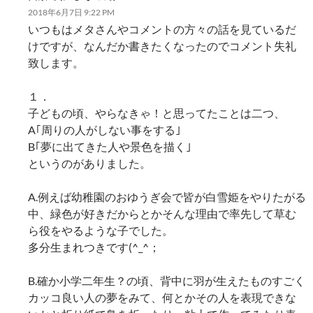
2018年6月7日 9:22 PM
いつもはメタさんやコメントの方々の話を見ているだ
けですが、なんだか書きたくなったのでコメント失礼
致します。
１．
子どもの頃、やらなきゃ！と思ってたことは二つ、
A｢周りの人がしない事をする｣
B｢夢に出てきた人や景色を描く｣
というのがありました。
A.例えば幼稚園のおゆうぎ会で皆が白雪姫をやりたがる
中、緑色が好きだからとかそんな理由で率先して草む
ら役をやるような子でした。
多分生まれつきです(^_^；
B.確か小学二年生？の頃、背中に羽が生えたものすごく
カッコ良い人の夢をみて、何とかその人を表現できな