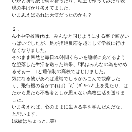
いかと折り紙で鳥を折ったり、粘土で作ってみたり表
現の事ばかり考えてました。
いま思えばあれは天使だったのかも？
２．
A.小中学校時代は、みんなと同じようにする事で頭がい
っぱいでしたが、足が拒絶反応を起こして学校に行け
なくなりました。
そのまま呆然と毎日20時間くらいを睡眠に充てるよう
な堕落した生活を送った結果、｢私はみんなの為をやめ
るぞぉー！｣と通信制の高校ではじけました。
気になる物があれば道端でしゃがみこんで観察した
り、飛行機の音がすれば(゜д゜)ﾎﾟｶｰﾝと上を見たり、は
たから見たら不審者としか思えない高校生活を送りま
した。
いま考えれば、心のままに生きる事を学んだんだな、
と思います。
(成績はちょっと…笑)