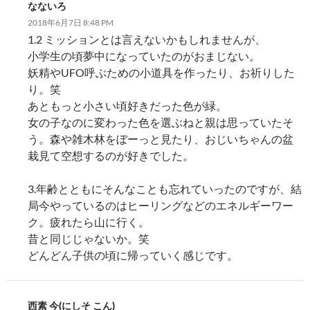
なないろ
2018年6月7日 8:48 PM
1.2 ミッションとは言えないかもしれませんが、
小学生の頃夢中になっていたのがおまじない。
妖精やUFO呼ぶための小道具を作ったり、お祈りした
り。笑
あともっと小さい頃好きだった色が緑。
女の子なのに変わった色を選ぶねと親は思っていたそ
う。森や雑木林をぼーっと見たり、おじいちゃんの盆
栽見て空想するのが好きでした。
3.年齢とともにそんなことも忘れていったのですが、結
局今やっているのはヒーリングなどのエネルギーワー
ク。疲れたら山に行く。
昔と同じじゃないか。笑
どんどん子供の頃に帰っていく感じです。
西素 今(にしそ こん)