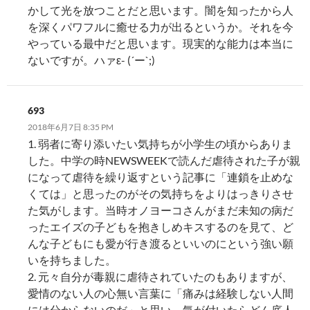
かして光を放つことだと思います。闇を知ったから人
を深くパワフルに癒せる力が出るというか。それを今
やっている最中だと思います。現実的な能力は本当に
ないですが。ハァε- (´ー`;)
693
2018年6月7日 8:35 PM
1. 弱者に寄り添いたい気持ちが小学生の頃からありま
した。中学の時NEWSWEEKで読んだ虐待された子が親
になって虐待を繰り返すという記事に「連鎖を止めな
くては」と思ったのがその気持ちをよりはっきりさせ
た気がします。当時オノヨーコさんがまだ未知の病だ
ったエイズの子どもを抱きしめキスするのを見て、ど
んな子どもにも愛が行き渡るといいのにという強い願
いを持ちました。
2. 元々自分が毒親に虐待されていたのもありますが、
愛情のない人の心無い言葉に「痛みは経験しない人間
には分からないのだ」と思い、気が付いたらどん底人