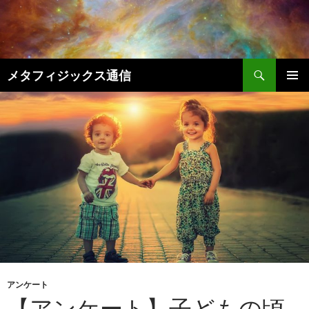
コ
ン
テ
ン
検
ツ
メタフィジックス通信
索
へ
メインメ
ス
ニュー
キ
ッ
プ
アンケート
【アンケート】子どもの頃