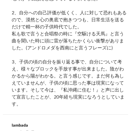
2、自分への自己評価が低くく、人に対して恐れもある
ので、漠然と心の奥底で抱きつつも、日常生活を送る
だけで精一杯の子供時代でした。
私も歌で言うと合唱祭の時に『空駆ける天馬』と言う
曲を聞いた時に頭に雷が落ちたかくらい衝撃がありま
した。(アンドロメダを西南にと言うフレーズに)
3、子供の頃の自分を振り返る事で、自分について考
え、様々なブロックを手放す事が出来ました。陰がわ
かるから陽がわかる。と言う感じです。まだ何も為し
えていませんが、子供の頃に思った事は現実になって
います。そして今は、『私沖縄に住む！』と声に出し
て宣言したことが、20年経ち現実になろうとしていま
す。
lambada