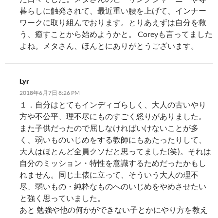
暮らしに触発されて、最近重い腰を上げて、インナー
ワークに取り組んでおります。とりあえずは自分を救
う、癒すことから始めようかと。 Coreyも言ってました
よね。メタさん、ほんとにありがとうございます。
Lyr
2018年6月7日 8:26 PM
１．自分はとてもインディゴらしく、大人の古いやり
方や不公平、理不尽にものすごく怒りがありました。
また子供だったので屈しなければいけないことが多
く、弱いものいじめをする教師にもあたったりして、
大人はほとんど全員クソだと思ってました(笑)。それは
自分のミッション・特性を意識するためだったかもし
れません。同じ土俵に立って、そういう大人の理不
尽、弱いもの・純粋なものへのいじめをやめさせたい
と強く思っていました。
あと 勉強や他の何かができない子とかにやり方を教え