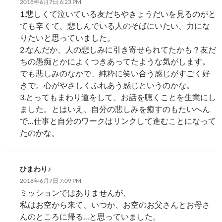
2018年6月7日 6:23 PM
1.悲しくて泣いている友だちやきょうだいを見るのがと
ても辛くて、悲しんでいる人のそばにいたい、力にな
りたいと思っていました。
2.なんだか、人の悲しみに引き寄せられてたかも？友だ
ちの愚痴とかによくつきあってたような気がします。
でも悲しみのなかで、純粋に笑い合う感じがすごく好
きで。心がやさしくふれあう感じというのかな。
3.とってもまわり道をして、お話を聴くことを生業にし
ました。とはいえ、自分の悲しみを癒すのもたいへん
で…仕事と自分のワークはリンクして進むことになって
たのかな。
ひまわり♪
2018年6月7日 7:09 PM
ミッションではありませんが、
私はお空から来て、いつか、お空のお父さんとお母さ
んのところに帰る…と思っていました。