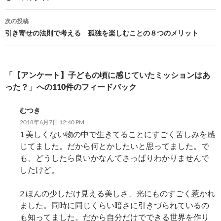
ナ
ビ
次の投稿
引き寄せの法則で考える 孤独を楽しむことの８つのメリット
ゲ
ー
シ
「【アンケート】子どもの頃に感じていたミッションはあ
った？」への110件のフィードバック
ョ
ン
むつき
2018年6月7日 12:40 PM
1 美しくない物の中で生きてることにすごく苦しみを感
じてました。だから何とかしたいと思ってました。で
も、どうしたら良いかなんてさっぱりわかりませんで
したけど。
2 ほんの少しだけ見える美しさ、光にものすごく惹かれ
ました。同時に同じくらい暗さに引きづられているの
も知ってました。だから自分だけでできる世界を作り