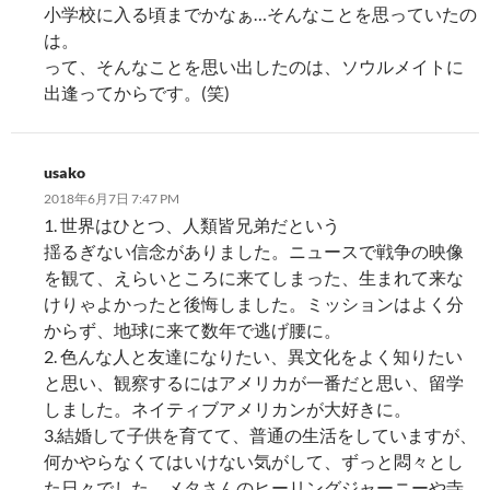
小学校に入る頃までかなぁ…そんなことを思っていたの
は。
って、そんなことを思い出したのは、ソウルメイトに
出逢ってからです。(笑)
usako
2018年6月7日 7:47 PM
1. 世界はひとつ、人類皆兄弟だという
揺るぎない信念がありました。ニュースで戦争の映像
を観て、えらいところに来てしまった、生まれて来な
けりゃよかったと後悔しました。ミッションはよく分
からず、地球に来て数年で逃げ腰に。
2. 色んな人と友達になりたい、異文化をよく知りたい
と思い、観察するにはアメリカが一番だと思い、留学
しました。ネイティブアメリカンが大好きに。
3.結婚して子供を育てて、普通の生活をしていますが、
何かやらなくてはいけない気がして、ずっと悶々とし
た日々でした。メタさんのヒーリングジャーニーや寺