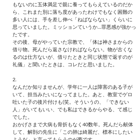
もないのに五体満足で親に養ってもらえているのだか
ら、これまた別に落ち度があったわけでもなく困難の
多い人には、手を差し伸べ「ねばならない」くらいに
思っていました。ミッションていうか…罪悪感が強かっ
たです。
その後、母がやっていた宗教で、「体は神さまからの
借り物。死んだら返さなければならない。物が古くな
るのは仕方ないが、借りたときと同じ状態で返すのが
礼儀」と聞いたときは、コレだと思いました。
2.
なんだか知りませんが、学年に一人は障害のある子が
いて、担当みたいになってました。あと、教室でゲロ
吐いた子の後片付けも(笑。そういうの、「できない
人」がいてもいい、でも私はできるからやる、て感じ
でした。
おかげさまで大病も骨折もなく40数年。死んだら献体
して、解剖の先生に「この肺は綺麗だ、標本にしたい
ようだ」と言ってもらうのが夢です。