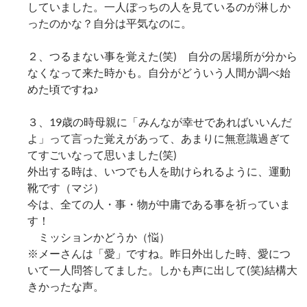
していました。一人ぼっちの人を見ているのが淋しか
ったのかな？自分は平気なのに。
２、つるまない事を覚えた(笑) 自分の居場所が分から
なくなって来た時かも。自分がどういう人間か調べ始
めた頃ですね♪
３、19歳の時母親に「みんなが幸せであればいいんだ
よ」って言った覚えがあって、あまりに無意識過ぎて
てすごいなって思いました(笑)
外出する時は、いつでも人を助けられるように、運動
靴です（マジ）
今は、全ての人・事・物が中庸である事を祈っていま
す！
ミッションかどうか（悩）
※メーさんは「愛」ですね。昨日外出した時、愛につ
いて一人問答してました。しかも声に出して(笑)結構大
きかったな声。