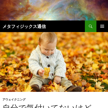
コ
ン
テ
ン
検
ツ
メタフィジックス通信
索
へ
メインメ
ス
ニュー
キ
ッ
プ
アウェイクニング
自分で気付いてないけど、