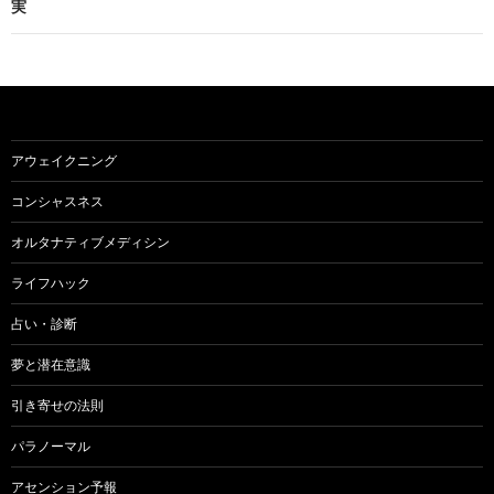
実
ゲ
ー
シ
ョ
アウェイクニング
ン
コンシャスネス
オルタナティブメディシン
ライフハック
占い・診断
夢と潜在意識
引き寄せの法則
パラノーマル
アセンション予報