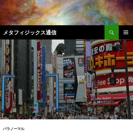
コ
ン
テ
ン
検
ツ
メタフィジックス通信
索
へ
メインメ
ス
ニュー
キ
ッ
プ
パラノーマル