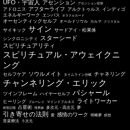
UFO・宇宙人
アセンション
アセンション症状
アフターライフ
アドロニス
インディゴ
アルクトゥルス
エネルギーワーク
エンパス
オラクルカード
オーセンティックセルフ
オールドソウル
カルマ
クリスタル
サイン
サードアイ・松果体
サイキック
スターシード
シンクロニシティ
スピリチュアリティ
スピリチュアル・アウェイクニ
ング
ソウルメイト
チャネリング
セルフケア
タイムライン分岐
チャンネリング・エリック
バシャール
ツインフレーム
ハイヤーセルフ
ライトワーカー
ヒーリング
マインドフルネス
ブルーレイ
占星術
多次元・高次元
夢
前世記憶
境界線
引き寄せの法則
感情のワーク
明晰夢
愛
瞑想
音楽療法
５次元