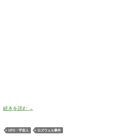
ロズウェルUFOフェスティバルに行ってきた そ
続きを読む
→
UFO・宇宙人
ロズウェル事件