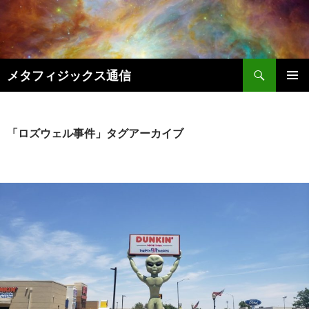
コ
ン
テ
ン
検
ツ
メタフィジックス通信
索
へ
メインメ
ス
ニュー
キ
「ロズウェル事件」タグアーカイブ
ッ
プ