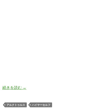
９次元のアルクトゥルス・カウンシル ”ハイヤー
続きを読む
→
アルクトゥルス
ハイヤーセルフ