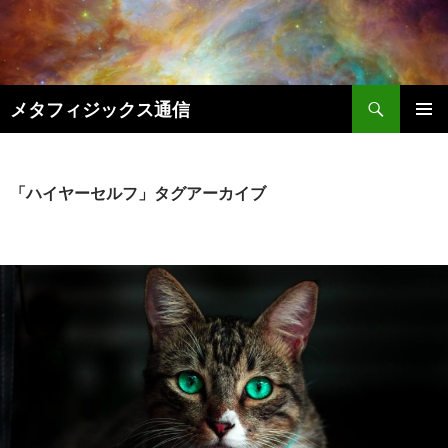
コ
ン
テ
ン
検
ツ
メタフィジックス通信
索
へ
メインメ
ス
ニュー
キ
「ハイヤーセルフ」タグアーカイブ
ッ
プ