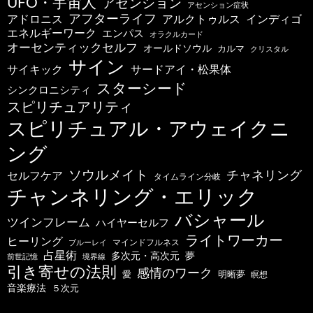
UFO・宇宙人
アセンション
アセンション症状
アフターライフ
アドロニス
インディゴ
アルクトゥルス
エネルギーワーク
エンパス
オラクルカード
オーセンティックセルフ
オールドソウル
カルマ
クリスタル
サイン
サードアイ・松果体
サイキック
スターシード
シンクロニシティ
スピリチュアリティ
スピリチュアル・アウェイクニ
ング
ソウルメイト
チャネリング
セルフケア
タイムライン分岐
チャンネリング・エリック
バシャール
ツインフレーム
ハイヤーセルフ
ライトワーカー
ヒーリング
マインドフルネス
ブルーレイ
占星術
多次元・高次元
夢
前世記憶
境界線
引き寄せの法則
感情のワーク
明晰夢
愛
瞑想
音楽療法
５次元