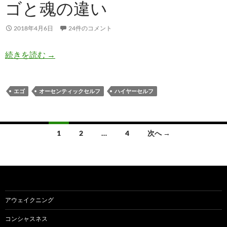
ゴと魂の違い
2018年4月6日
24件のコメント
偽の自分と本当の自分 エゴと魂の違い
続きを読む
→
エゴ
オーセンティックセルフ
ハイヤーセルフ
投
1
2
…
4
次へ →
稿
ナ
ビ
ゲ
アウェイクニング
ー
コンシャスネス