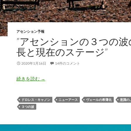
アセンション予報
”アセンションの３つの波
長と現在のステージ”
2020年1月16日
14件のコメント
”アセンションの３つの波の成長と現在のス
続きを読む
→
ドロレス・キャノン
ニューアース
ヴェールの希薄化
意識の
３つの波