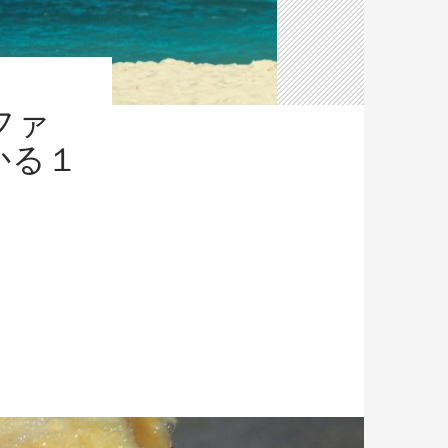
ファ
かる１
ンのファーストウェーバーだと分かる