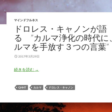
マインドフルネス
ドロレス・キャノンが語
る ”カルマ浄化の時代に
ルマを手放す３つの言葉”
2017年3月29日
ドロレス・キャノンが語る ”カルマ浄化の
続きを読む
→
QHHT
カルマ
ドロレス・キャノン