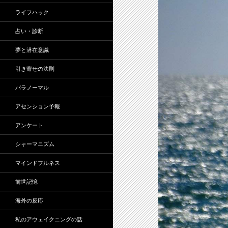
ライフハック
占い・診断
夢と潜在意識
引き寄せの法則
パラノーマル
アセンション予報
アンケート
シャーマニズム
マインドフルネス
前世記憶
海外の反応
私のアウェイクニングの話