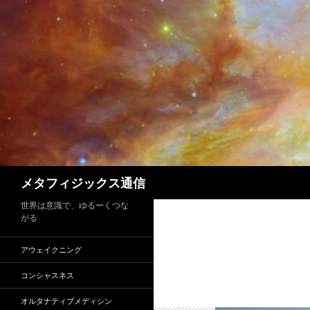
コ
ン
テ
ン
ツ
へ
ス
キ
ッ
プ
検
メタフィジックス通信
索
世界は意識で、ゆるーくつな
がる
アウェイクニング
コンシャスネス
オルタナティブメディシン