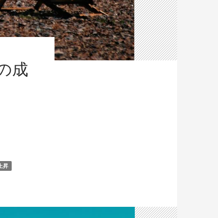
の成
テージ”
上昇