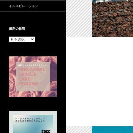
インスピレーション
最新の投稿
最
新
の
投
稿