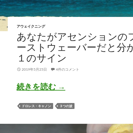
アウェイクニング
あなたがアセンションの
ーストウェーバーだと分
１のサイン
2019年5月25日
4件のコメント
あなたがアセンショ
続きを読む
→
ドロレス・キャノン
３つの波