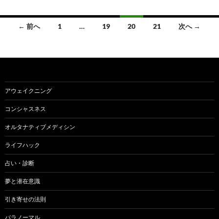
投
← 前へ
1
…
19
20
21
次へ →
稿
ナ
ビ
ゲ
アウェイクニング
ー
コンシャスネス
シ
オルタナティブメディシン
ョ
ライフハック
ン
占い・診断
夢と潜在意識
引き寄せの法則
パラノーマル