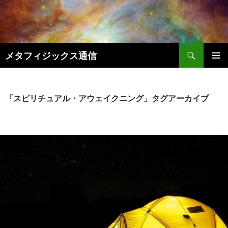
コ
ン
テ
ン
検
ツ
メタフィジックス通信
索
へ
メインメ
ス
ニュー
キ
「スピリチュアル・アウェイクニング」タグアーカイブ
ッ
プ