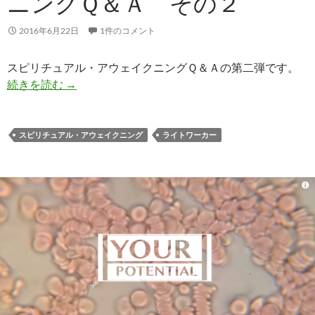
ニングＱ＆Ａ その２
2016年6月22日
1件のコメント
スピリチュアル・アウェイクニングＱ＆Ａの第二弾です。
ライトワーカーのためのスピリチュアル・アウェ
続きを読む
→
スピリチュアル・アウェイクニング
ライトワーカー