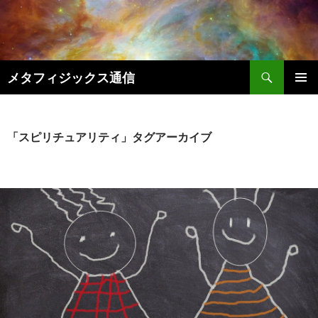
コ
ン
テ
ン
検
ツ
メタフィジックス通信
索
へ
メインメ
ス
ニュー
キ
「スピリチュアリティ」タグアーカイブ
ッ
プ