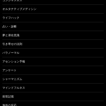
ー
コンシャスネス
シ
オルタナティブメディシン
ョ
ライフハック
ン
占い・診断
夢と潜在意識
引き寄せの法則
パラノーマル
アセンション予報
アンケート
シャーマニズム
マインドフルネス
前世記憶
海外の反応