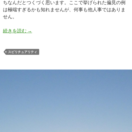
ちなんだとつくづく思います。ここで挙げられた偏見の例
は極端すぎるかも知れませんが、何事も他人事ではありま
せん。
スピリチュアル意識高い系にありがちな偏見
続きを読む
→
スピリチュアリティ