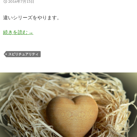
2016年7月15日
違いシリーズをやります。
スピリチュアル／コンシャスネス／メタフィジッ
続きを読む
→
スピリチュアリティ