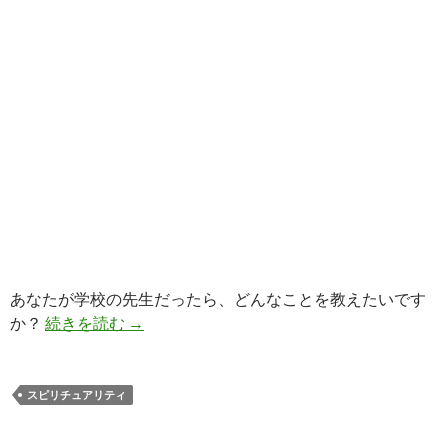
あなたが学校の先生だったら、どんなことを教えたいです
学校では教わらないスピリチュアルな教えベ
か？
続きを読む
→
スピリチュアリティ