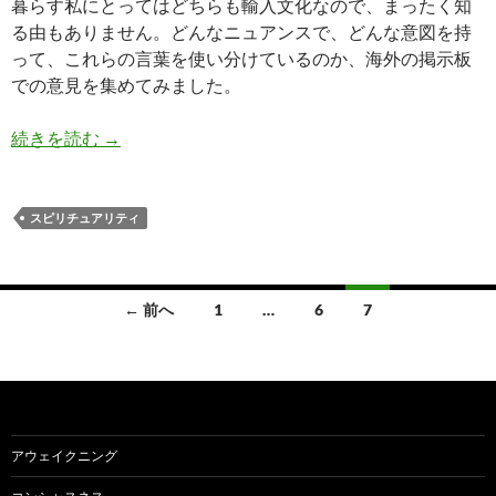
暮らす私にとってはどちらも輸入文化なので、まったく知
る由もありません。どんなニュアンスで、どんな意図を持
って、これらの言葉を使い分けているのか、海外の掲示板
での意見を集めてみました。
スピリチュアリティとニューエイジの違い
続きを読む
→
スピリチュアリティ
投
← 前へ
1
…
6
7
稿
ナ
ビ
ゲ
アウェイクニング