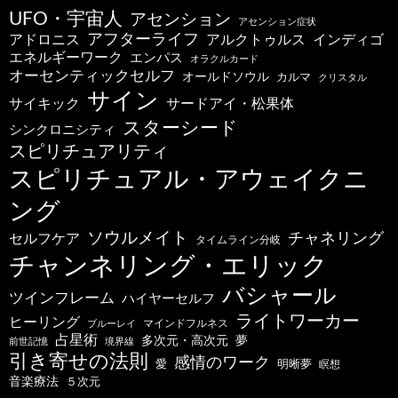
UFO・宇宙人
アセンション
アセンション症状
アフターライフ
アドロニス
インディゴ
アルクトゥルス
エネルギーワーク
エンパス
オラクルカード
オーセンティックセルフ
オールドソウル
カルマ
クリスタル
サイン
サードアイ・松果体
サイキック
スターシード
シンクロニシティ
スピリチュアリティ
スピリチュアル・アウェイクニ
ング
ソウルメイト
チャネリング
セルフケア
タイムライン分岐
チャンネリング・エリック
バシャール
ツインフレーム
ハイヤーセルフ
ライトワーカー
ヒーリング
マインドフルネス
ブルーレイ
占星術
多次元・高次元
夢
前世記憶
境界線
引き寄せの法則
感情のワーク
明晰夢
愛
瞑想
音楽療法
５次元