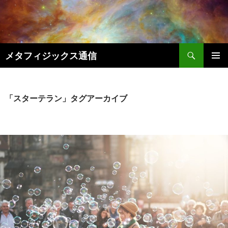
コ
ン
テ
ン
検
ツ
メタフィジックス通信
索
へ
メインメ
ス
ニュー
キ
「スターテラン」タグアーカイブ
ッ
プ