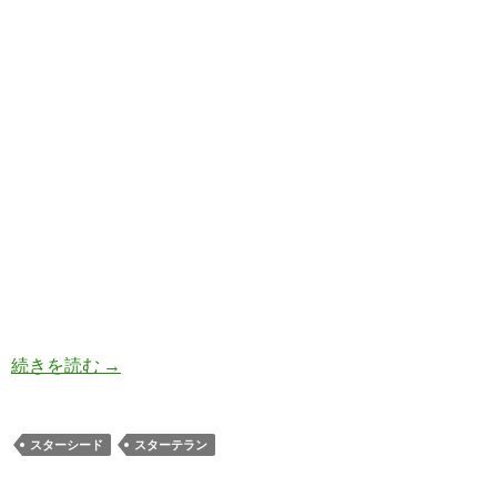
スターシードとスターテラン（地球星人）の違い
続きを読む
→
スターシード
スターテラン