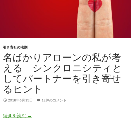
引き寄せの法則
名ばかりアローンの私が考
える シンクロニシティと
してパートナーを引き寄せ
るヒント
2018年6月13日
12件のコメント
名ばかりアローンの私が考える シンクロニシテ
続きを読む
→