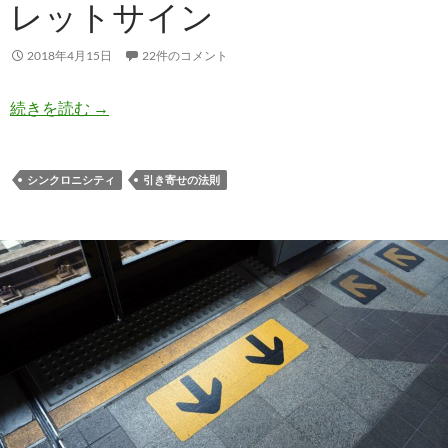
レットサイン
2018年4月15日
22件のコメント
引き寄せの法則がうまくいっている時の８つのシ
続きを読む
→
シンクロニシティ
引き寄せの法則