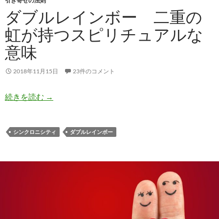
引き寄せの法則
ダブルレインボー 二重の
虹が持つスピリチュアルな
意味
2018年11月15日
23件のコメント
ダブルレインボー 二重の虹が持つスピリチュア
続きを読む
→
シンクロニシティ
ダブルレインボー