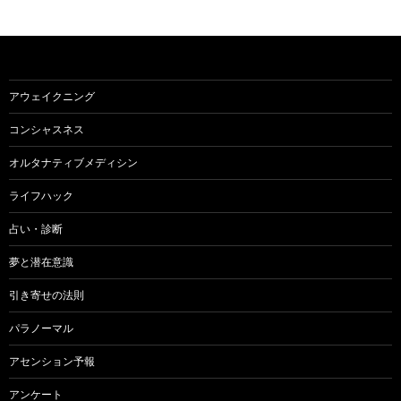
稿
ナ
ビ
ゲ
アウェイクニング
ー
コンシャスネス
シ
オルタナティブメディシン
ョ
ライフハック
ン
占い・診断
夢と潜在意識
引き寄せの法則
パラノーマル
アセンション予報
アンケート