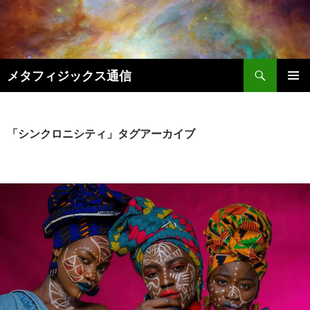
コ
ン
テ
ン
検
ツ
メタフィジックス通信
索
へ
メインメ
ス
ニュー
キ
「シンクロニシティ」タグアーカイブ
ッ
プ