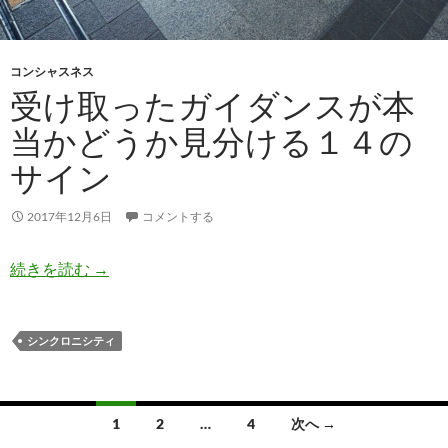
コンシャスネス
受け取ったガイダンスが本
当かどうか見分ける１４の
サイン
2017年12月6日
コメントする
受け取ったガイダンスが本当かどうか見分ける１
続きを読む
→
シンクロニシティ
投
1
2
…
4
次へ →