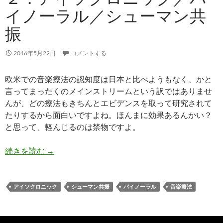
イノーラル／シューマン共
振
2016年5月22日
コメントする
欧米での音楽療法の認知度は日本と比べようもなく、かと
言ってまったくのメインストリームという訳ではありませ
んが、どの療法もきちんとエビデンスを取って研究されて
たりするから面白いですよね。ほんまに効果あるんかい？
と思って、軽んじるのは禁物ですよ。
聴くクスリ？音楽療法 ２．アイソクロニック／
続きを読む
→
アイソクロニック
シューマン共振
バイノーラル
音楽療法