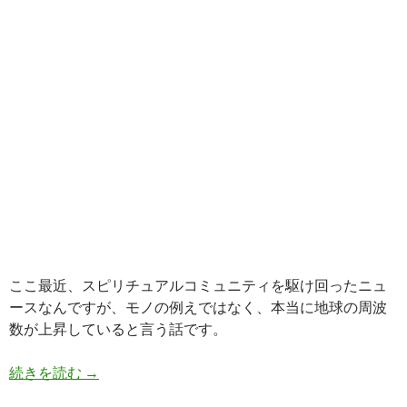
ここ最近、スピリチュアルコミュニティを駆け回ったニュ
ースなんですが、モノの例えではなく、本当に地球の周波
数が上昇していると言う話です。
”シューマン共振が変化し、地球の周波数は文字通
続きを読む
→