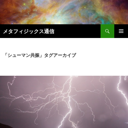
コ
ン
テ
ン
検
ツ
メタフィジックス通信
索
へ
メインメ
ス
ニュー
キ
「シューマン共振」タグアーカイブ
ッ
プ