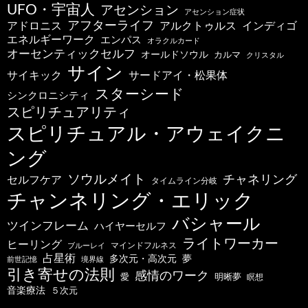
UFO・宇宙人
アセンション
アセンション症状
アフターライフ
アドロニス
インディゴ
アルクトゥルス
エネルギーワーク
エンパス
オラクルカード
オーセンティックセルフ
オールドソウル
カルマ
クリスタル
サイン
サードアイ・松果体
サイキック
スターシード
シンクロニシティ
スピリチュアリティ
スピリチュアル・アウェイクニ
ング
ソウルメイト
チャネリング
セルフケア
タイムライン分岐
チャンネリング・エリック
バシャール
ツインフレーム
ハイヤーセルフ
ライトワーカー
ヒーリング
マインドフルネス
ブルーレイ
占星術
多次元・高次元
夢
前世記憶
境界線
引き寄せの法則
感情のワーク
明晰夢
愛
瞑想
音楽療法
５次元