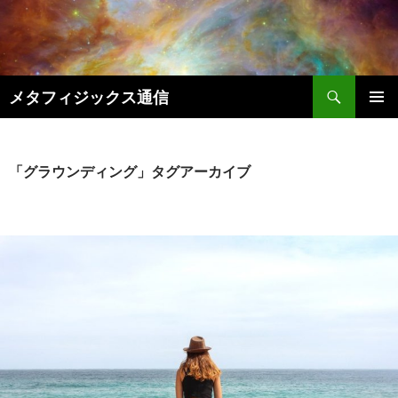
コ
ン
テ
ン
検
ツ
メタフィジックス通信
索
へ
メインメ
ス
ニュー
キ
「グラウンディング」タグアーカイブ
ッ
プ