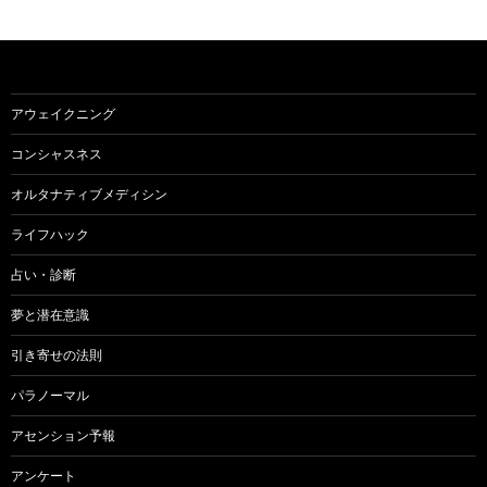
稿
ナ
ビ
ゲ
アウェイクニング
ー
コンシャスネス
シ
オルタナティブメディシン
ョ
ライフハック
ン
占い・診断
夢と潜在意識
引き寄せの法則
パラノーマル
アセンション予報
アンケート