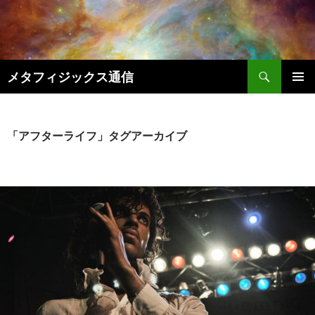
コ
ン
テ
ン
検
ツ
メタフィジックス通信
索
へ
メインメ
ス
ニュー
キ
「アフターライフ」タグアーカイブ
ッ
プ