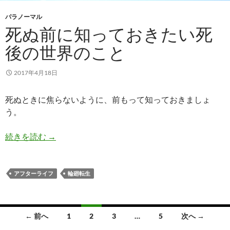
パラノーマル
死ぬ前に知っておきたい死
後の世界のこと
2017年4月18日
死ぬときに焦らないように、前もって知っておきましょ
う。
死ぬ前に知っておきたい死後の世界のこと
続きを読む
→
アフターライフ
輪廻転生
投
← 前へ
1
2
3
…
5
次へ →