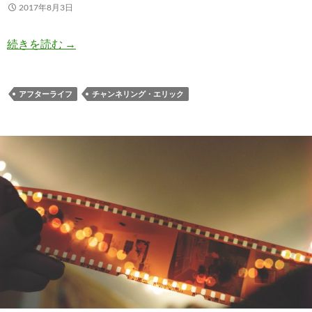
2017年8月3日
エリック君が語る ”死後の世界は、本当にあるの
続きを読む
→
アフターライフ
チャンネリング・エリック