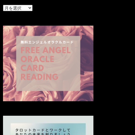
最
新
の
投
稿