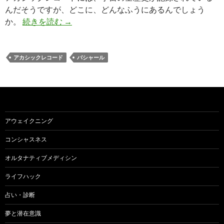
んだそうですが、どこに、どんなふうにあるんでしょう
バシャールが語る ”アカシックレコードとは
か。
続きを読む
→
アカシックレコード
バシャール
アウェイクニング
コンシャスネス
オルタナティブメディシン
ライフハック
占い・診断
夢と潜在意識