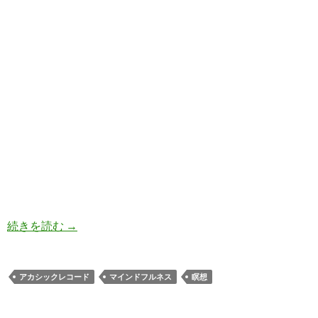
スピリチュアル・バケットリスト 来世でもした
続きを読む
→
アカシックレコード
マインドフルネス
瞑想