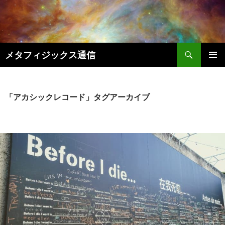
コ
ン
テ
ン
検
ツ
メタフィジックス通信
索
へ
メインメ
ス
ニュー
キ
「アカシックレコード」タグアーカイブ
ッ
プ