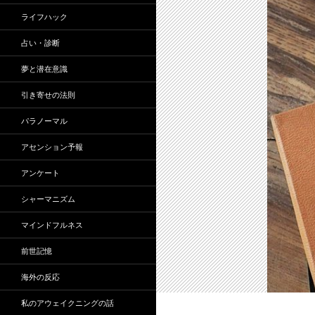
ライフハック
占い・診断
夢と潜在意識
引き寄せの法則
パラノーマル
アセンション予報
アンケート
シャーマニズム
マインドフルネス
前世記憶
海外の反応
私のアウェイクニングの話