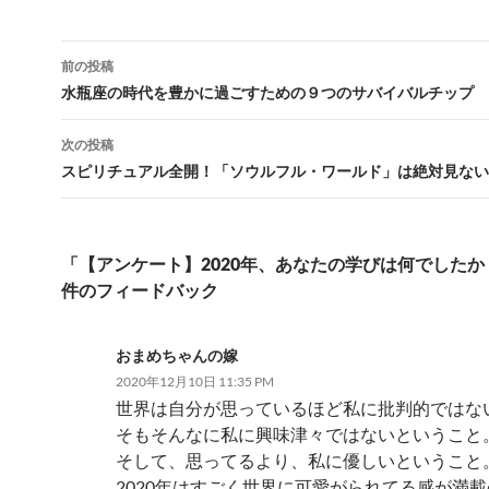
投
前の投稿
稿
水瓶座の時代を豊かに過ごすための９つのサバイバルチップ
ナ
次の投稿
ビ
スピリチュアル全開！「ソウルフル・ワールド」は絶対見ない
ゲ
ー
「【アンケート】2020年、あなたの学びは何でしたか
シ
件のフィードバック
ョ
ン
おまめちゃんの嫁
2020年12月10日 11:35 PM
世界は自分が思っているほど私に批判的ではな
そもそんなに私に興味津々ではないということ
そして、思ってるより、私に優しいということ
2020年はすごく世界に可愛がられてる感が満載