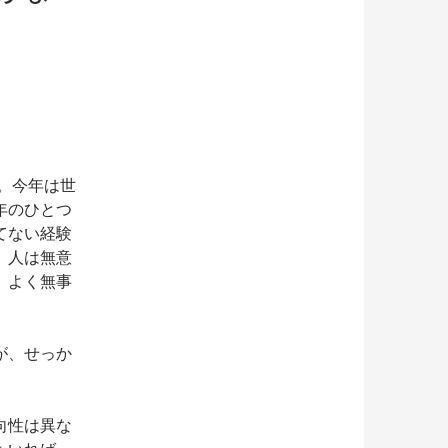
す。今年は世
年のひとつ
てない経験
、人は無意
、よく無事
が、せっか
向性は異な