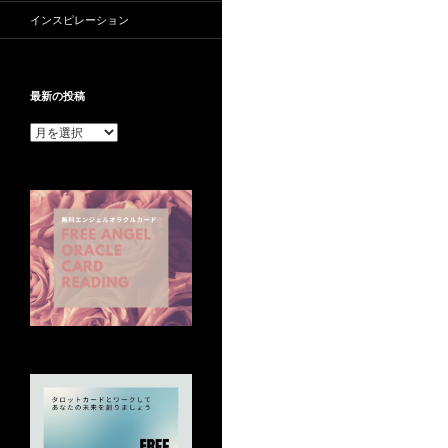
インスピレーション
最新の投稿
最
新
の
投
稿