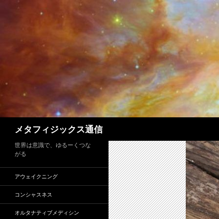
コ
ン
テ
ン
ツ
へ
ス
キ
ッ
プ
検
メタフィジックス通信
索
世界は意識で、ゆるーくつな
がる
アウェイクニング
コンシャスネス
オルタナティブメディシン