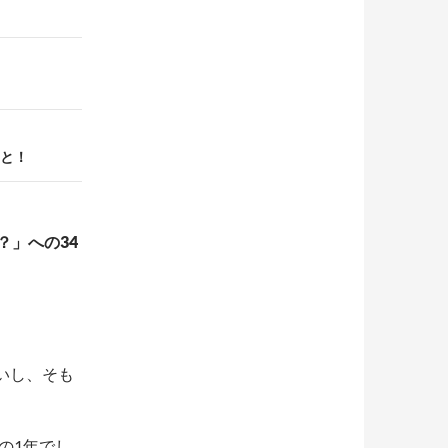
と！
？」への34
いし、そも
。
。
の1年でし