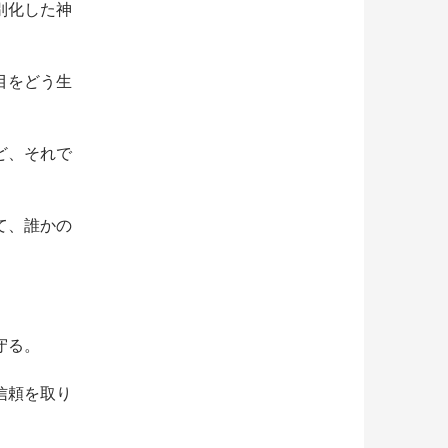
別化した神
目をどう生
ど、それで
て、誰かの
守る。
信頼を取り