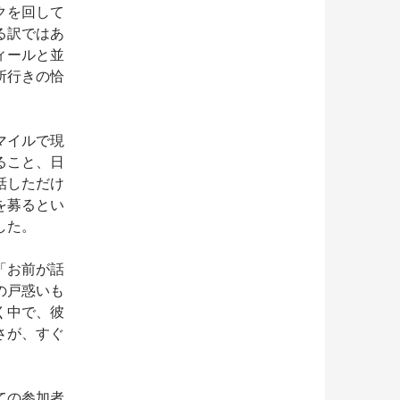
クを回して
る訳ではあ
ィールと並
所行きの恰
マイルで現
ること、日
話しただけ
を募るとい
した。
「お前が話
の戸惑いも
く中で、彼
さが、すぐ
ての参加者