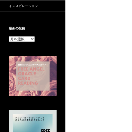
インスピレーション
最新の投稿
最
新
の
投
稿