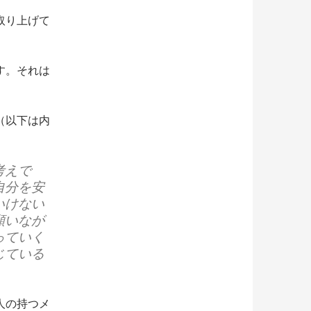
取り上げて
す。それは
（以下は内
考えで
自分を安
いけない
願いなが
っていく
じている
人の持つメ