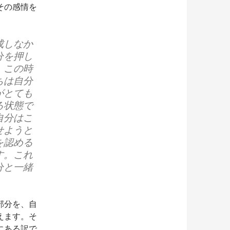
その感情を
成しなか
分を押し
。この時
ちは自分
がとても
る状態で
自分はこ
せようと
を認める
す。これ
分と一緒
部分を、自
えます。そ
にある訳で