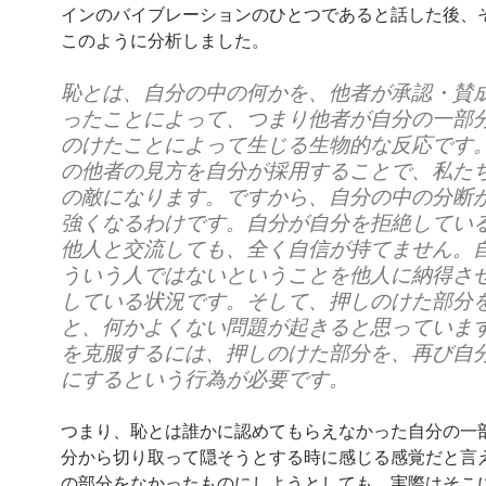
インのバイブレーションのひとつであると話した後、
このように分析しました。
恥とは、自分の中の何かを、他者が承認・賛
ったことによって、つまり他者が自分の一部
のけたことによって生じる生物的な反応です
の他者の見方を自分が採用することで、私た
の敵になります。ですから、自分の中の分断
強くなるわけです。自分が自分を拒絶してい
他人と交流しても、全く自信が持てません。
ういう人ではないということを他人に納得さ
している状況です。そして、押しのけた部分
と、何かよくない問題が起きると思っていま
を克服するには、押しのけた部分を、再び自
にするという行為が必要です。
つまり、恥とは誰かに認めてもらえなかった自分の一
分から切り取って隠そうとする時に感じる感覚だと言
の部分をなかったものにしようとしても、実際はそこ