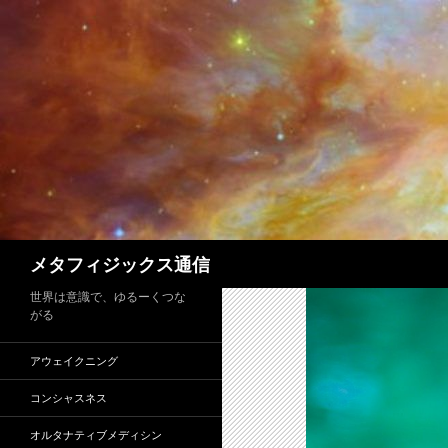
コ
ン
テ
ン
ツ
へ
ス
キ
ッ
プ
検
メタフィジックス通信
索
世界は意識で、ゆるーくつな
がる
アウェイクニング
コンシャスネス
オルタナティブメディシン