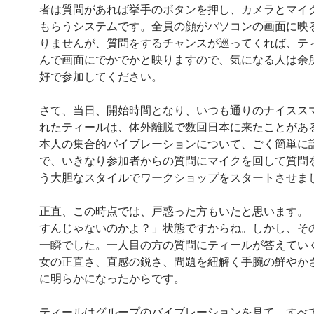
者は質問があれば挙手のボタンを押し、カメラとマイ
もらうシステムです。全員の顔がパソコンの画面に映
りませんが、質問をするチャンスが巡ってくれば、テ
んで画面にでかでかと映りますので、気になる人は余
好で参加してください。
さて、当日、開始時間となり、いつも通りのナイスス
れたティールは、体外離脱で数回日本に来たことがあ
本人の集合的バイブレーションについて、ごく簡単に
で、いきなり参加者からの質問にマイクを回して質問
う大胆なスタイルでワークショップをスタートさせま
正直、この時点では、戸惑った方もいたと思います。
すんじゃないのかよ？」状態ですからね。しかし、そ
一瞬でした。一人目の方の質問にティールが答えてい
女の正直さ、直感の鋭さ、問題を紐解く手腕の鮮やか
に明らかになったからです。
ティールはグループのバイブレーションを見て、すべ