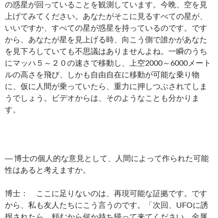
の惑星が回っていることを観測しています。今晩、空を見
上げてみてください。あなたがそこに見るすべての星が、
いいですか、すべての星が惑星を持っているのです。です
から、あなたが星を見上げる時、向こう側で誰かがあなた
を見下ろしていても不思議はありませんよね。一瞬のうち
にマッハ５～２０の速さで移動し、上空2000～6000メート
ルの高さを飛び、しかも自由自在に移動が可能な乗り物
に、仮に人間が乗っていたら、重力に押しつぶされてしま
うでしょう。ビデオからは、そのようなことも分かりま
す。
― 博士の個人的な意見として、人間によって作られた可能
性はあると考えますか。
博士： ここに足りないのは、再現可能な証拠です。です
から、私も友人たちにこう言うのです。「次回、UFOに誘
拐されたら、頼むから何か持ち帰って来てください。金属