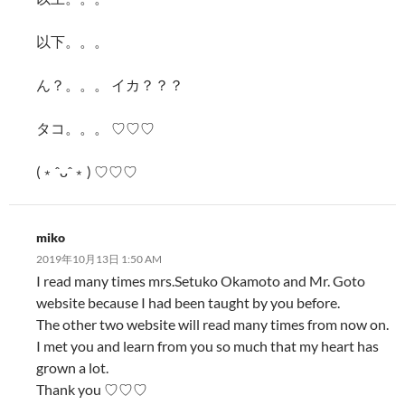
以下。。。
ん？。。。 イカ？？？
タコ。。。 ♡♡♡
(﹡ˆᴗˆ﹡) ♡♡♡
miko
2019年10月13日 1:50 AM
I read many times mrs.Setuko Okamoto and Mr. Goto
website because I had been taught by you before.
The other two website will read many times from now on.
I met you and learn from you so much that my heart has
grown a lot.
Thank you ♡♡♡