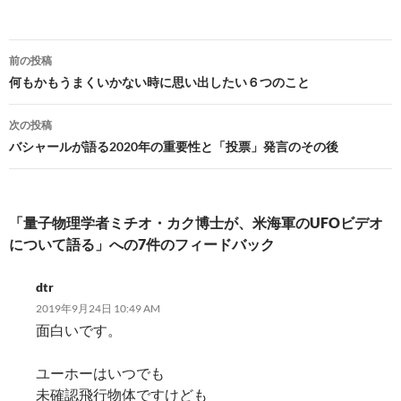
投
前の投稿
稿
何もかもうまくいかない時に思い出したい６つのこと
ナ
次の投稿
ビ
バシャールが語る2020年の重要性と「投票」発言のその後
ゲ
ー
「量子物理学者ミチオ・カク博士が、米海軍のUFOビデオ
シ
について語る」への7件のフィードバック
ョ
dtr
ン
2019年9月24日 10:49 AM
面白いです。
ユーホーはいつでも
未確認飛行物体ですけども