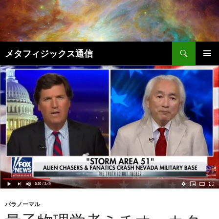
コ
ン
テ
ン
検
ツ
メタフィジックス通信
索
へ
メインメ
ス
ニュー
キ
ッ
プ
パラノーマル