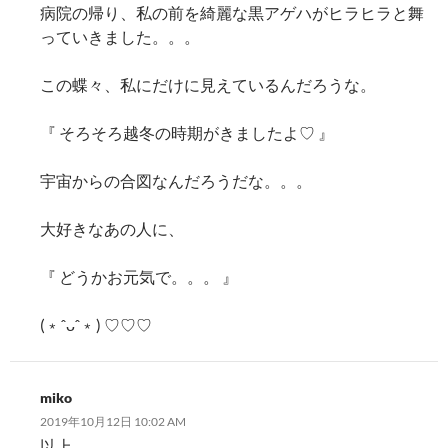
病院の帰り、私の前を綺麗な黒アゲハがヒラヒラと舞
っていきました。。。
この蝶々、私にだけに見えているんだろうな。
『 そろそろ越冬の時期がきましたよ♡ 』
宇宙からの合図なんだろうだな。。。
大好きなあの人に、
『 どうかお元気で。。。 』
(﹡ˆᴗˆ﹡) ♡♡♡
miko
2019年10月12日 10:02 AM
以上。。。