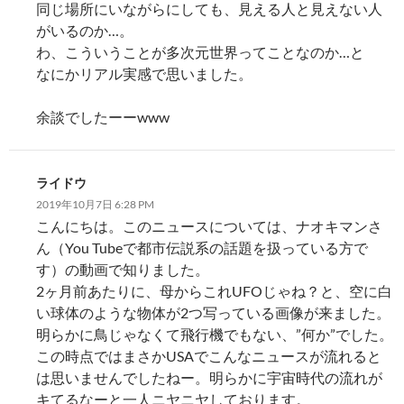
同じ場所にいながらにしても、見える人と見えない人
がいるのか…。
わ、こういうことが多次元世界ってことなのか…と
なにかリアル実感で思いました。
余談でしたーーwww
ライドウ
2019年10月7日 6:28 PM
こんにちは。このニュースについては、ナオキマンさ
ん（You Tubeで都市伝説系の話題を扱っている方で
す）の動画で知りました。
2ヶ月前あたりに、母からこれUFOじゃね？と、空に白
い球体のような物体が2つ写っている画像が来ました。
明らかに鳥じゃなくて飛行機でもない、”何か”でした。
この時点ではまさかUSAでこんなニュースが流れると
は思いませんでしたねー。明らかに宇宙時代の流れが
キてるなーと一人ニヤニヤしております。