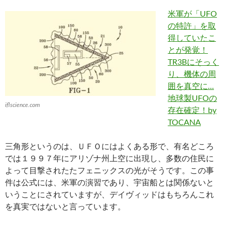
米軍が「UFO
の特許」を取
得していたこ
とが発覚！
TR3Bにそっく
り、機体の周
囲を真空に…
地球製UFOの
iflscience.com
存在確定！by
TOCANA
三角形というのは、ＵＦＯにはよくある形で、有名どころ
では１９９７年にアリゾナ州上空に出現し、多数の住民に
よって目撃されたたフェニックスの光がそうです。この事
件は公式には、米軍の演習であり、宇宙船とは関係ないと
いうことにされていますが、デイヴィッドはもちろんこれ
を真実ではないと言っています。