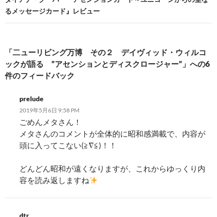
ゲ
るメッセージカード』レビュー
ー
シ
「二ューリビング万博 その２ デイヴィッド・ウィルコ
ョ
ックが語る ”アセンションとディスクロージャー”」への6
ン
件のフィードバック
prelude
2019年5月6日 9:58 PM
ごめんメタさん！
メタさんのコメントが全体的に昭和感満載で、内容が
頭に入ってこない(≧∇≦)！！
どんどん昭和が遠くなりますが、これからゆっくり内
容を読み返しますね
dtr