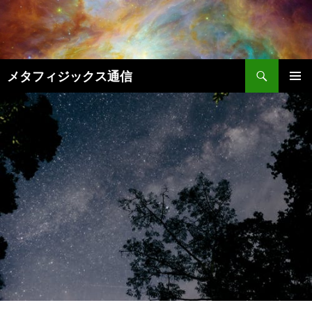
コ
ン
テ
ン
検
ツ
メタフィジックス通信
索
へ
メインメ
ス
ニュー
キ
ッ
プ