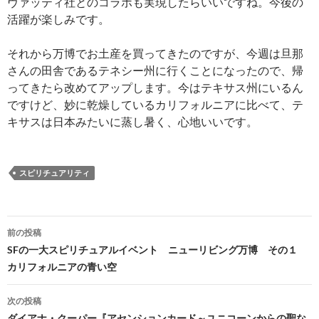
ヴァッティ社とのコラボも実現したらいいですね。今後の
活躍が楽しみです。
それから万博でお土産を買ってきたのですが、今週は旦那
さんの田舎であるテネシー州に行くことになったので、帰
ってきたら改めてアップします。今はテキサス州にいるん
ですけど、妙に乾燥しているカリフォルニアに比べて、テ
キサスは日本みたいに蒸し暑く、心地いいです。
スピリチュアリティ
投
前の投稿
稿
SFの一大スピリチュアルイベント ニューリビング万博 その１
カリフォルニアの青い空
ナ
ビ
次の投稿
ダイアナ・クーパー『アセンションカード～ユニコーンからの聖な