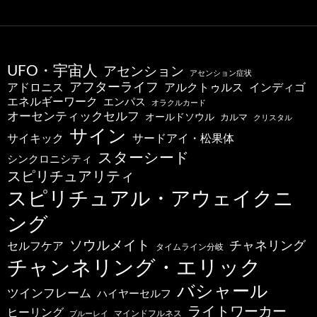
UFO・宇宙人
アセンション
アセンション症状
アフターライフ
アドロニス
インディゴ
アルクトゥルス
エネルギーワーク
エンパス
オラクルカード
オーセンティックセルフ
オールドソウル
カルマ
クリスタル
サイン
サードアイ・松果体
サイキック
スターシード
シンクロニシティ
スピリチュアリティ
スピリチュアル・アウェイクニ
ング
ソウルメイト
チャネリング
セルフケア
タイムライン分岐
チャンネリング・エリック
バシャール
ツインフレーム
ハイヤーセルフ
ライトワーカー
ヒーリング
マインドフルネス
ブルーレイ