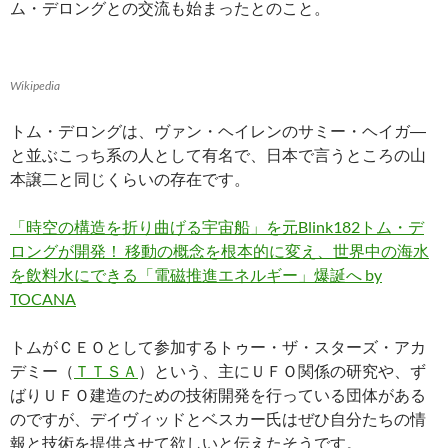
ム・デロングとの交流も始まったとのこと。
Wikipedia
トム・デロングは、ヴァン・ヘイレンのサミー・ヘイガ―
と並ぶこっち系の人として有名で、日本で言うところの山
本譲二と同じくらいの存在です。
「時空の構造を折り曲げる宇宙船」を元Blink182トム・デ
ロングが開発！ 移動の概念を根本的に変え、世界中の海水
を飲料水にできる「電磁推進エネルギー」爆誕へ by
TOCANA
トムがＣＥＯとして参加するトゥー・ザ・スターズ・アカ
デミー（
ＴＴＳＡ
）という、主にＵＦＯ関係の研究や、ず
ばりＵＦＯ建造のための技術開発を行っている団体がある
のですが、デイヴィッドとベスカー氏はぜひ自分たちの情
報と技術を提供させて欲しいと伝えたそうです。