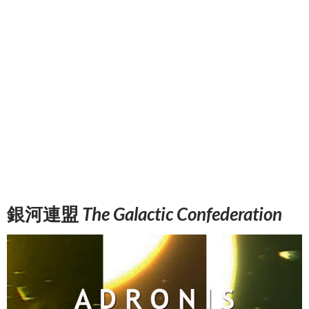
銀河連盟
The Galactic Confederation