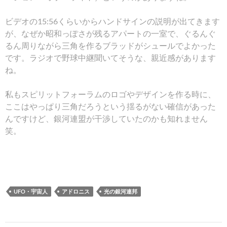
ビデオの15:56くらいからハンドサインの説明が出てきます
が、なぜか昭和っぽさが残るアパートの一室で、ぐるんぐ
るん周りながら三角を作るブラッドがシュールでよかった
です。ラジオで野球中継聞いてそうな、親近感があります
ね。
私もスピリットフォーラムのロゴやデザインを作る時に、
ここはやっぱり三角だろうという揺るがない確信があった
んですけど、銀河連盟が干渉していたのかも知れません
笑。
UFO・宇宙人
アドロニス
光の銀河連邦