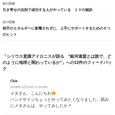
投
前の投稿
稿
引き寄せの法則で成功する人がやっている １０の秘訣
ナ
次の投稿
ビ
相手のエネルギーに影響されずに、上手にサポートするための６つ
のヒント
ゲ
ー
シ
「シリウス意識アドロニスが語る ”銀河連盟とは誰で、ど
のように地球と関わっているか”」への12件のフィードバッ
ョ
ク
ン
Chie
2018年12月16日 11:03 PM
メタさん、こんにちわ
ハンドサインちょっとやってみたくなりました。因み
にメタさんは、やってみしたか？