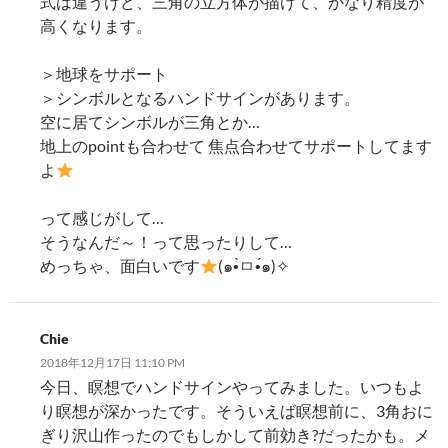
式は違うけど、三角の立方体が描けて、かなり精度が
高くなります。
＞地球をサポート
＞シンボルとなるハンドサインがあります。
空に居てシンボルが三角とか…
地上のpointも合わせて 焦点合わせてサポートしてます
よ
って感じがして…
そうなんだ～！って思ったりして…
めっちゃ、面白いです
(๑•̀ㅁ•́๑)✧
Chie
2018年12月17日 11:10 PM
今日、瞑想でハンドサインやってみました。いつもよ
り瞑想が深かったです。そういえば瞑想前に、3角おに
ぎり沢山作ったのでもしかして前効き?だったかも。メ