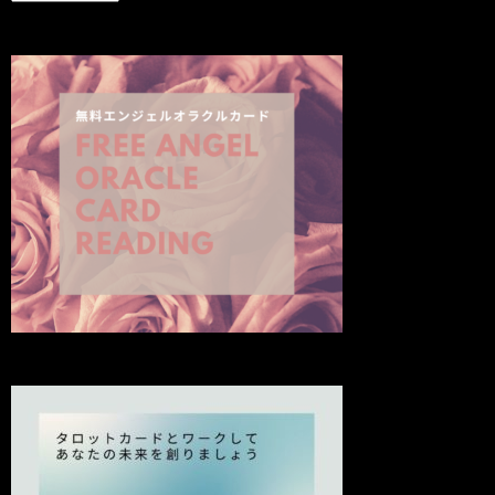
新
の
投
稿