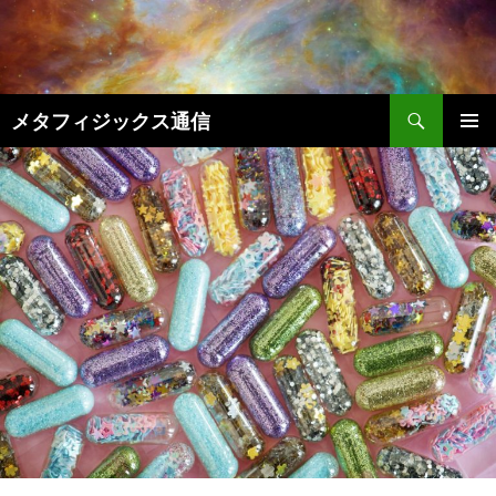
コ
ン
テ
ン
検
ツ
メタフィジックス通信
索
へ
メインメ
ス
ニュー
キ
ッ
プ