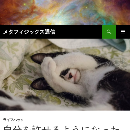
コ
ン
テ
ン
検
ツ
メタフィジックス通信
索
へ
メインメ
ス
ニュー
キ
ッ
プ
ライフハック
自分を許せるようになった