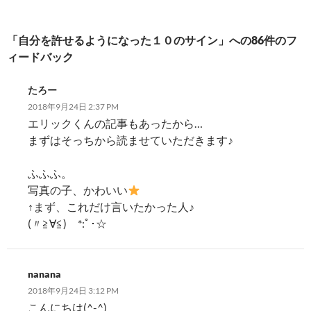
ー
シ
「自分を許せるようになった１０のサイン」への86件のフ
ィードバック
ョ
ン
たろー
2018年9月24日 2:37 PM
エリックくんの記事もあったから…
まずはそっちから読ませていただきます♪
ふふふ。
写真の子、かわいい
↑まず、これだけ言いたかった人♪
(〃≧∀≦)ゞ*:ﾟ･☆
nanana
2018年9月24日 3:12 PM
こんにちは(^-^)