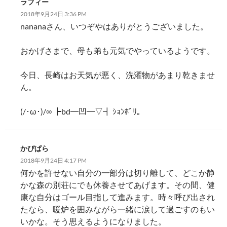
ラフィー
2018年9月24日 3:36 PM
nananaさん、いつぞやはありがとうございました。
おかげさまで、母も弟も元気でやっているようです。
今日、長崎はお天気が悪く、洗濯物があまり乾きませ
ん。
(/･ω･)/∞︎ ┣︎bd━︎凹━︎▽︎┫︎ ｼｮﾝﾎﾞﾘ。
かぴぱら
2018年9月24日 4:17 PM
何かを許せない自分の一部分は切り離して、どこか静
かな森の別荘にでも休養させてあげます。その間、健
康な自分はゴール目指して進みます。時々呼び出され
たなら、暖炉を囲みながら一緒に涙して過ごすのもい
いかな。そう思えるようになりました。