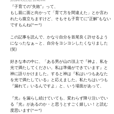
2018年9月25日 10:40 PM
『子育ての“失敗”』って、
もし親に面と向かって「育て方を間違えた」とか言わ
れたら腹立ちますけど、そもそも子育てに“正解”もない
ですもんね(^ー^)
この記事を読んで、かなり自分を首尾良く許せるよう
になったなぁ～と、自分をヨシヨシしたくなりました
(笑)
好きな本の中に、「ある男が山の頂上で『神よ、私を
光で満たしてください。私は準備ができています』と
神に語りかけました。すると神は『私はいつもあなた
を光で満たしている』と応えました。私たちはいつも
『漏れて』いるんですよ」と、いう場面があって、
『光』を漏らし続けていても、変わらず降り注いでい
る『光』があるのか・と思うとすごく嬉しい！と読む
度思います(^ー^)