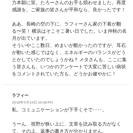
力本願に笑。たろーさんのお手も煩わせました。再度
感謝を。ご家族の皆さんが平和なら、良かったです！
ああ、長崎の空の下に、ラフィーさん家の下着が翻
る〜笑！ 横浜はそこそこ暑い日でした。いま仲秋の名
月が出ています。
そういやここ数日、めまいが酷かったのですが、耳石
が動いた感じではなく、エネルギーのバランスがどう
とかしていたのでしょうかね？ メタさんも、ここに集
う皆さんも、いつかのアンケートで大変に苦しい病状
をコメントされていた方も、どうかお健やかに！
ラフィー
2018年9月24日 10:48 PM
私、コミュニケーションが下手くそで‥‥。
うーん、視野が狭い上に、文章を読み取る力がなく
て、その上、返事の書き方が分かりません。