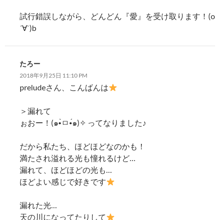
試行錯誤しながら、どんどん『愛』を受け取ります！(o
´∀`)b
たろー
2018年9月25日 11:10 PM
preludeさん、こんばんは
＞漏れて
ぉおー！(๑•̀ㅁ•́๑)✧ ってなりました♪
だから私たち、ほどほどなのかも！
満たされ溢れる光も憧れるけど…
漏れて、ほどほどの光も…
ほどよい感じで好きです
漏れた光…
天の川になってたりして