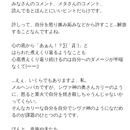
みなさんのコメント、メタさんのコメント、
読んでるとほんとにいいヒントだらけです。
許しって、自分を怒り嫉み妬みなどから許すこと…解放
することなんですよね。
心の底から「あぁん！？∑(｀Д´ )」と
はらわた煮えくり返るようなことも
心底煮えくり返り続けるのは自分へのダメージが半端
なくて(ーー;)
…えぇ、いくらでもありますよ、私。
メルヘンバカですが、シヴァ神の奥さんカリーのよう
に、怒ると業火で自分を焼き殺しちゃうんじゃないか
ってくらい。
そんなカリーな自分を自分でシヴァ神のようになだめ
るのが課題のひとつのようです。
ほんと、血族や夫たち、