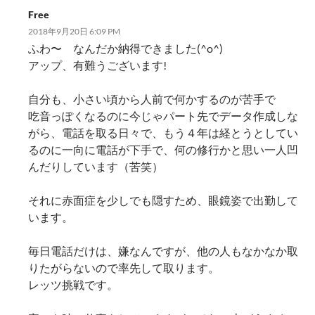
Free
2018年9月20日 6:09 PM
ふわ〜 なんだか納得できました(^o^)
アップ、有難うございます!
自分も、小さい頃から人前で何かするのが苦手で
吃音っぽくなるのに今じゃパート先でデータ作成しな
がら、電話を取る日々で、もう４年は経とうとしてい
るのに一向に電話が下手で、何の修行かと思い一人凹
んだりしています（苦笑）
それに赤面症を少しでも隠すため、眼鏡姿で出勤して
います。
毎日電話だけは、嫌なんですが、他の人もなかなか取
りたがらないので率先して取ります。
レッツ挑戦です。