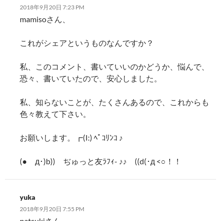
2018年9月20日 7:23 PM
mamisoさん、
これがシェアというものなんですか？
私、このコメント、書いていいのかどうか、悩んで、
恐々、書いていたので、安心しました。
私、知らないことが、たくさんあるので、これからも
色々教えて下さい。
お願いします。┏︎(I:) ﾍﾟｺﾘﾝｺ ♪
(●︎ゝд･)b)) ぢゅっと友ﾗﾌｨ- ♪♪ ((d(･д <○︎！！
yuka
2018年9月20日 7:55 PM
natsukiさん