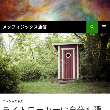
コ
ン
テ
ン
検
ツ
メタフィジックス通信
索
へ
メインメ
ス
ニュー
キ
ッ
プ
コンシャスネス
ライトワーカーは自分を隠