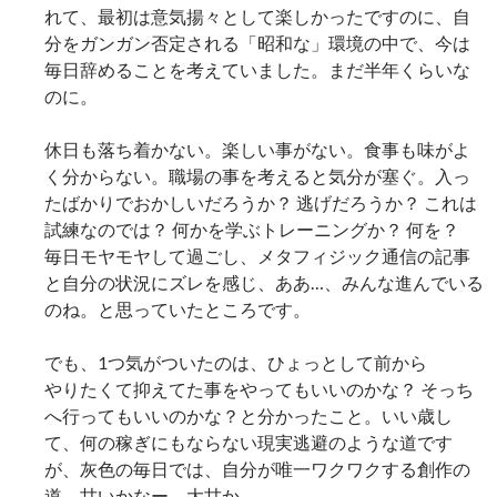
れて、最初は意気揚々として楽しかったですのに、自
分をガンガン否定される「昭和な」環境の中で、今は
毎日辞めることを考えていました。まだ半年くらいな
のに。
休日も落ち着かない。楽しい事がない。食事も味がよ
く分からない。職場の事を考えると気分が塞ぐ。入っ
たばかりでおかしいだろうか？ 逃げだろうか？ これは
試練なのでは？ 何かを学ぶトレーニングか？ 何を？
毎日モヤモヤして過ごし、メタフィジック通信の記事
と自分の状況にズレを感じ、ああ…、みんな進んでいる
のね。と思っていたところです。
でも、1つ気がついたのは、ひょっとして前から
やりたくて抑えてた事をやってもいいのかな？ そっち
へ行ってもいいのかな？と分かったこと。いい歳し
て、何の稼ぎにもならない現実逃避のような道です
が、灰色の毎日では、自分が唯一ワクワクする創作の
道。甘いかなー。大甘か。