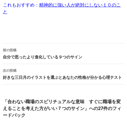
これもおすすめ：
精神的に強い人が絶対にしない１０のこ
と
投
前の投稿
稿
自分で思ったより進化している９つのサイン
ナ
次の投稿
ビ
好きな三日月のイラストを選ぶとあなたの性格が分かる心理テスト
ゲ
ー
「合わない職場のスピリチュアルな意味 すぐに職場を変
シ
えることを考えた方がいい７つのサイン」への27件のフィ
ードバック
ョ