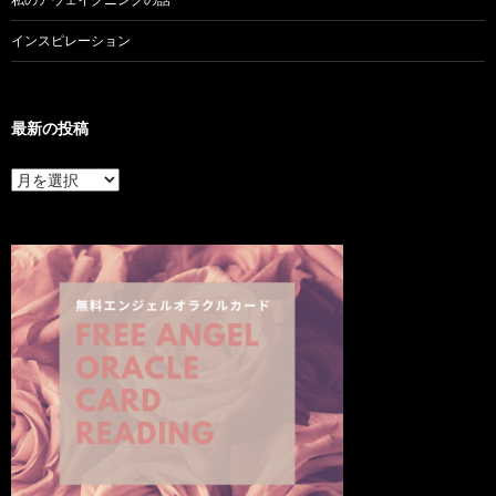
インスピレーション
最新の投稿
最
新
の
投
稿