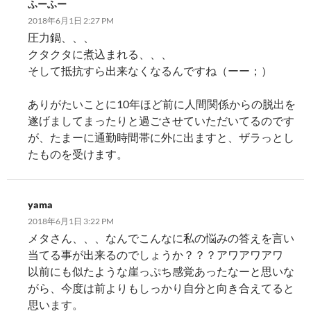
ン
ふーふー
2018年6月1日 2:27 PM
圧力鍋、、、
クタクタに煮込まれる、、、
そして抵抗すら出来なくなるんですね（ーー；）
ありがたいことに10年ほど前に人間関係からの脱出を
遂げましてまったりと過ごさせていただいてるのです
が、たまーに通勤時間帯に外に出ますと、ザラっとし
たものを受けます。
yama
2018年6月1日 3:22 PM
メタさん、、、なんでこんなに私の悩みの答えを言い
当てる事が出来るのでしょうか？？？アワアワアワ
以前にも似たような崖っぷち感覚あったなーと思いな
がら、今度は前よりもしっかり自分と向き合えてると
思います。