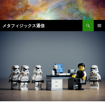
コ
ン
テ
ン
検
ツ
メタフィジックス通信
索
へ
メインメ
ス
ニュー
キ
ッ
プ