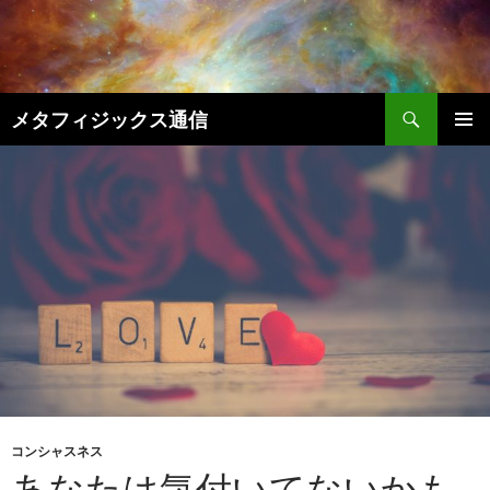
コ
ン
テ
ン
検
ツ
メタフィジックス通信
索
へ
メインメ
ス
ニュー
キ
ッ
プ
コンシャスネス
あなたは気付いてないかも