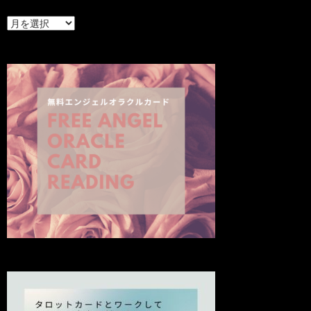
最
新
の
投
稿