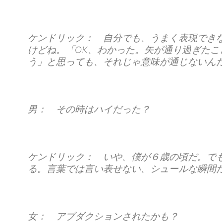
ケンドリック： 自分でも、うまく表現でき
けどね。「OK、わかった。矢が通り過ぎたこ
う」と思っても、それじゃ意味が通じないん
男： その時はハイだった？
ケンドリック： いや、僕が６歳の頃だ。で
る。言葉では言い表せない、シュールな瞬間
女： アブダクションされたかも？