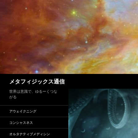
コ
ン
テ
ン
ツ
へ
ス
キ
ッ
プ
検
メタフィジックス通信
索
世界は意識で、ゆるーくつな
がる
アウェイクニング
コンシャスネス
オルタナティブメディシン