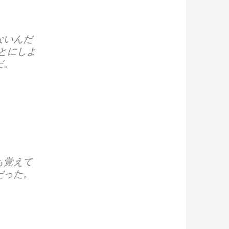
ないんだ
とにしよ
だ。
も覚えて
だった。