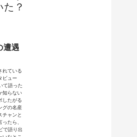
いた？
の遭遇
されている
タビュー
いて語った
か知らない
ボしたがる
ングの名産
スチャンと
言ったら、
ビで語り出
たいなとこ