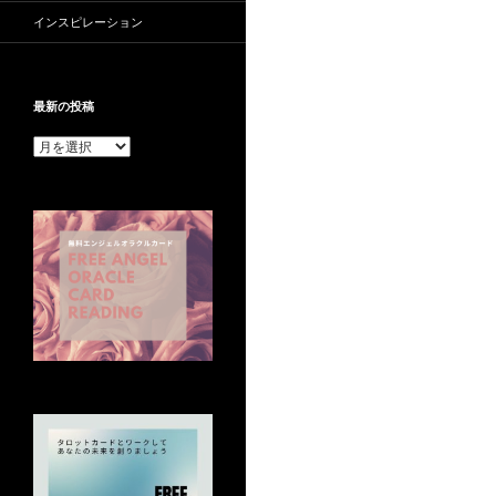
インスピレーション
最新の投稿
最
新
の
投
稿