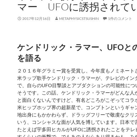
マー UFOに誘拐されて
2017年12月16日
METAPHYSICSTSUSHIN
1件のコメント
ケンドリック・ラマー、UFOと
を語る
２０１６年グラミー賞を受賞し、今年度もノミネート
米ラップ歌手ケンドリック・ラマーが、テレビのイン
で、自らのUFO目撃談とアブダクションの可能性につ
そうです。この話、ケンドリック・ラマーがどんな人
と面白くないんですけど、有名どころがこぞってコラ
米ヒップホップ界の超新星で、コンプトンというギャ
地出身にもかかわらず、ドラッグフリーで敬虔なクリ
いう、コンシャスな面が人気を博しています。日本で
たとえば宇多田ヒカルがUFOに誘拐されたことをテレ
すくらいの衝撃で、でもあの人ならあり得るかも、み