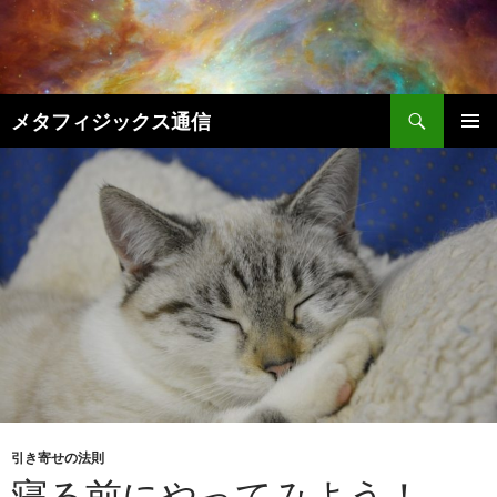
コ
ン
テ
ン
検
ツ
メタフィジックス通信
索
へ
メインメ
ス
ニュー
キ
ッ
プ
引き寄せの法則
寝る前にやってみよう！