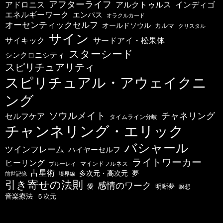
アフターライフ
アドロニス
インディゴ
アルクトゥルス
エネルギーワーク
エンパス
オラクルカード
オーセンティックセルフ
オールドソウル
カルマ
クリスタル
サイン
サードアイ・松果体
サイキック
スターシード
シンクロニシティ
スピリチュアリティ
スピリチュアル・アウェイクニ
ング
ソウルメイト
チャネリング
セルフケア
タイムライン分岐
チャンネリング・エリック
バシャール
ツインフレーム
ハイヤーセルフ
ライトワーカー
ヒーリング
マインドフルネス
ブルーレイ
占星術
多次元・高次元
夢
前世記憶
境界線
引き寄せの法則
感情のワーク
明晰夢
愛
瞑想
音楽療法
５次元