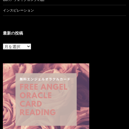
インスピレーション
最新の投稿
最
新
の
投
稿