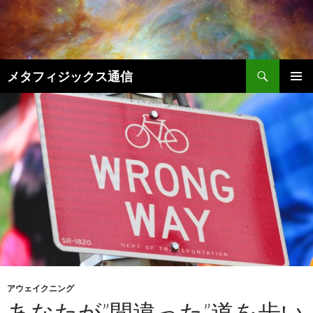
コ
ン
テ
ン
検
ツ
メタフィジックス通信
索
へ
メインメ
ス
ニュー
キ
ッ
プ
アウェイクニング
あなたが”間違った”道を歩い