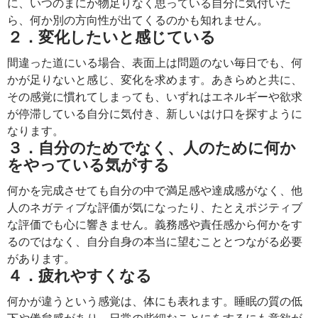
に、いつのまにか物足りなく思っている自分に気付いた
ら、何か別の方向性が出てくるのかも知れません。
２．変化したいと感じている
間違った道にいる場合、表面上は問題のない毎日でも、何
かが足りないと感じ、変化を求めます。あきらめと共に、
その感覚に慣れてしまっても、いずれはエネルギーや欲求
が停滞している自分に気付き、新しいはけ口を探すように
なります。
３．自分のためでなく、人のために何か
をやっている気がする
何かを完成させても自分の中で満足感や達成感がなく、他
人のネガティブな評価が気になったり、たとえポジティブ
な評価でも心に響きません。義務感や責任感から何かをす
るのではなく、自分自身の本当に望むこととつながる必要
があります。
４．疲れやすくなる
何かが違うという感覚は、体にも表れます。睡眠の質の低
下や倦怠感があり、日常の些細なことにをするにも意欲が