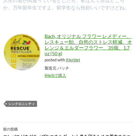
人生の道が間違っているとしたら、私なんて赤点どころ
か、万年留年生ですよ。留学生なら恰好いいですけどね。
Bach, オリジナル フラワー レメディー、
レスキュー飴、自然のストレス軽減、オ
レンジ & エルダーフラワー、35個、1.7
oz (50 g)
posted with
iHerblet
製造元 バッチ
iHerbで購入
シンクロニシティ
投
前の投稿