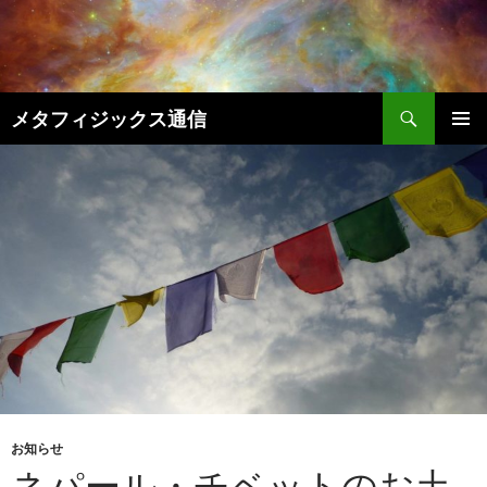
コ
ン
テ
ン
検
ツ
メタフィジックス通信
索
へ
メインメ
ス
ニュー
キ
ッ
プ
お知らせ
ネパール・チベットのお土