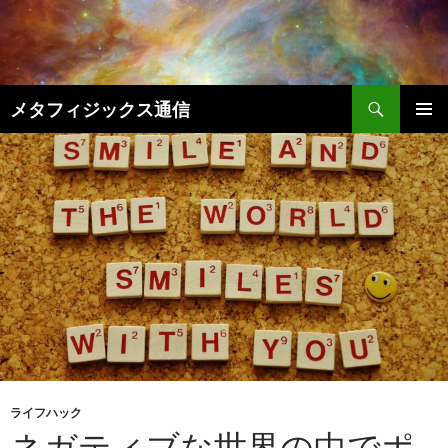
コ
ン
テ
ン
検
ツ
メタフィジックス通信
索
へ
メインメ
ス
ニュー
キ
ッ
プ
ライフハック
ネガティブな世界の中でポ