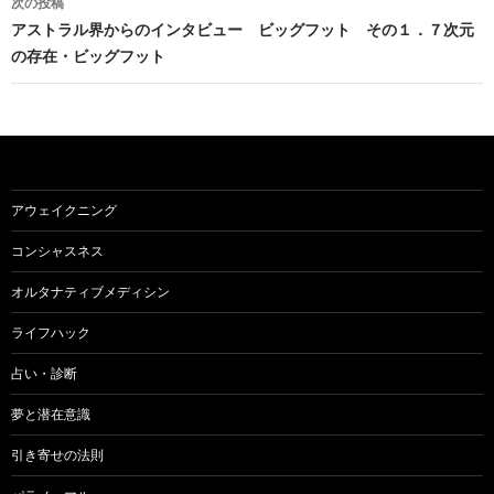
次の投稿
ビ
アストラル界からのインタビュー ビッグフット その１．７次元
の存在・ビッグフット
ゲ
ー
シ
ョ
アウェイクニング
ン
コンシャスネス
オルタナティブメディシン
ライフハック
占い・診断
夢と潜在意識
引き寄せの法則