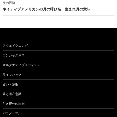
ナ
次の投稿
ビ
ネイティブアメリカンの月の呼び名 生まれ月の意味
ゲ
ー
シ
ョ
アウェイクニング
ン
コンシャスネス
オルタナティブメディシン
ライフハック
占い・診断
夢と潜在意識
引き寄せの法則
パラノーマル