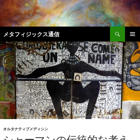
コ
ン
テ
ン
検
ツ
メタフィジックス通信
索
へ
メインメ
ス
ニュー
キ
ッ
プ
オルタナティブメディシン
シャーマンの伝統的な考え