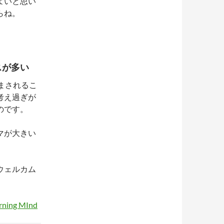
よいと思い
らね。
スが多い
まされるこ
考え過ぎが
のです。
マが大きい
ウェルカム
arning MInd