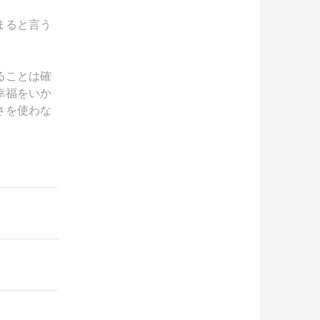
まると言う
ることは確
幸福をいか
さを使わな