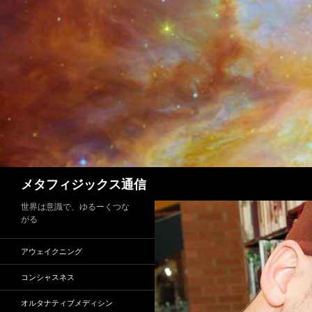
コ
ン
テ
ン
ツ
へ
ス
キ
ッ
プ
検
メタフィジックス通信
索
世界は意識で、ゆるーくつな
がる
アウェイクニング
コンシャスネス
オルタナティブメディシン