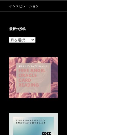
インスピレーション
最新の投稿
最
新
の
投
稿