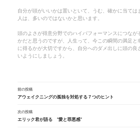
自分が頭がいいかは置いといて、うむ、確かに当ては
人は、多いのではないかと思います。
頭のよさが得意分野でのハイパフォーマンスにつなが
かだと思うのですが、人生って、今この瞬間の満足と
に得るかが大切
ですから、自分へのダメ出しに頭の良
いようにしましょう。
投
前の投稿
稿
アウェイクニングの孤独を対処する７つのヒント
ナ
次の投稿
ビ
エリック君が語る ”愛と罪悪感”
ゲ