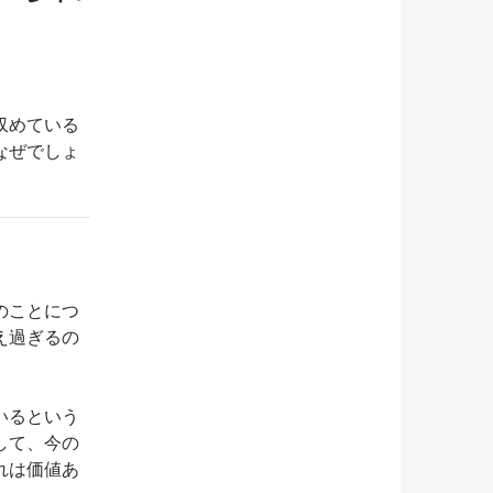
収めている
なぜでしょ
のことにつ
え過ぎるの
いるという
して、今の
れは価値あ