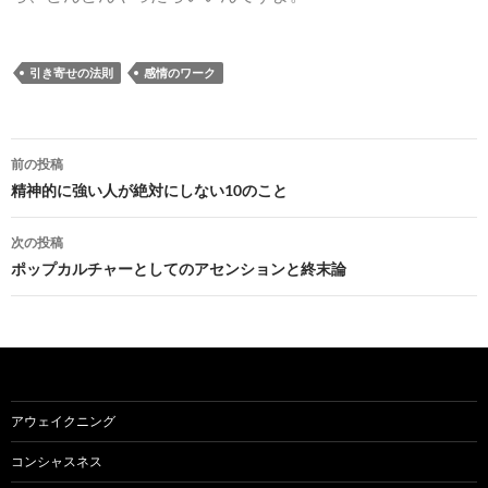
引き寄せの法則
感情のワーク
投
前の投稿
稿
精神的に強い人が絶対にしない10のこと
ナ
次の投稿
ビ
ポップカルチャーとしてのアセンションと終末論
ゲ
ー
シ
ョ
アウェイクニング
ン
コンシャスネス