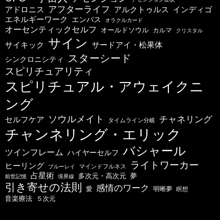
アフターライフ
アドロニス
インディゴ
アルクトゥルス
エネルギーワーク
エンパス
オラクルカード
オーセンティックセルフ
オールドソウル
カルマ
クリスタル
サイン
サードアイ・松果体
サイキック
スターシード
シンクロニシティ
スピリチュアリティ
スピリチュアル・アウェイクニ
ング
ソウルメイト
チャネリング
セルフケア
タイムライン分岐
チャンネリング・エリック
バシャール
ツインフレーム
ハイヤーセルフ
ライトワーカー
ヒーリング
マインドフルネス
ブルーレイ
占星術
多次元・高次元
夢
前世記憶
境界線
引き寄せの法則
感情のワーク
明晰夢
愛
瞑想
音楽療法
５次元