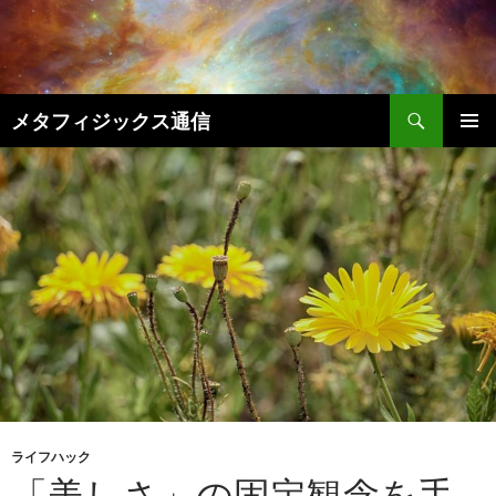
コ
ン
テ
ン
検
ツ
メタフィジックス通信
索
へ
メインメ
ス
ニュー
キ
ッ
プ
ライフハック
「美しさ」の固定観念を手