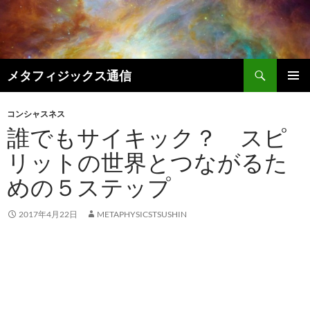
コ
ン
テ
ン
検
ツ
メタフィジックス通信
索
へ
メインメ
ス
ニュー
コンシャスネス
キ
誰でもサイキック？ スピ
ッ
リットの世界とつながるた
プ
めの５ステップ
2017年4月22日
METAPHYSICSTSUSHIN