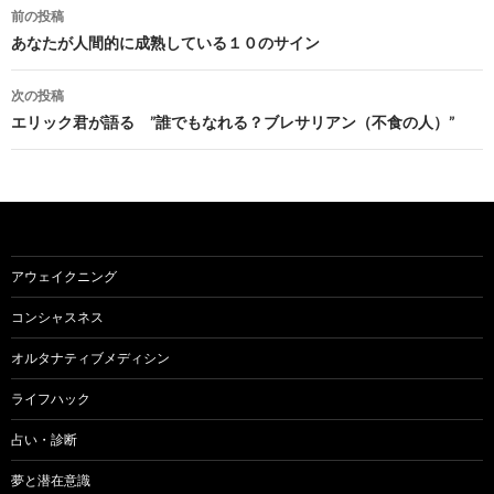
投
前の投稿
稿
あなたが人間的に成熟している１０のサイン
ナ
次の投稿
ビ
エリック君が語る ”誰でもなれる？ブレサリアン（不食の人）”
ゲ
ー
シ
ョ
アウェイクニング
ン
コンシャスネス
オルタナティブメディシン
ライフハック
占い・診断
夢と潜在意識