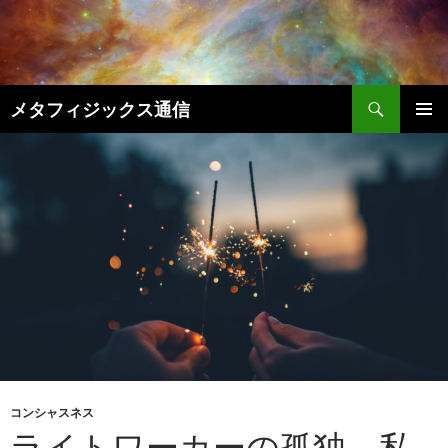
コ
ン
テ
ン
検
ツ
メタフィジックス通信
索
へ
メインメ
ス
ニュー
キ
ッ
プ
コンシャスネス
ライトワーカーの孤独 私