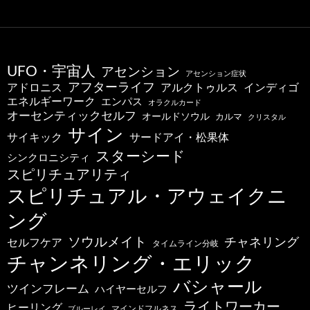
UFO・宇宙人
アセンション
アセンション症状
アフターライフ
アドロニス
インディゴ
アルクトゥルス
エネルギーワーク
エンパス
オラクルカード
オーセンティックセルフ
オールドソウル
カルマ
クリスタル
サイン
サードアイ・松果体
サイキック
スターシード
シンクロニシティ
スピリチュアリティ
スピリチュアル・アウェイクニ
ング
ソウルメイト
チャネリング
セルフケア
タイムライン分岐
チャンネリング・エリック
バシャール
ツインフレーム
ハイヤーセルフ
ライトワーカー
ヒーリング
マインドフルネス
ブルーレイ