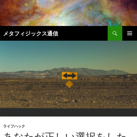
コ
ン
テ
ン
検
ツ
メタフィジックス通信
索
へ
メインメ
ス
ニュー
キ
ッ
プ
ライフハック
あなたが正しい選択をした