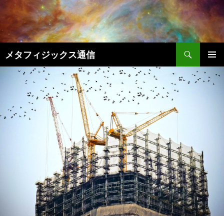
コ
ン
テ
ン
検
ツ
メタフィジックス通信
索
へ
メインメ
ス
ニュー
キ
ッ
プ