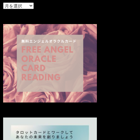
最
新
の
投
稿