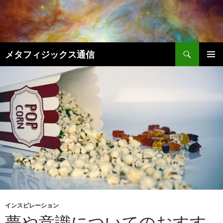
コ
ン
テ
ン
検
ツ
メタフィジックス通信
索
へ
メインメ
ス
ニュー
キ
ッ
プ
インスピレーション
夢や意識についてのおすす