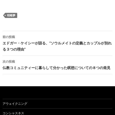
明晰夢
投
前の投稿
稿
エドガー・ケイシーが語る、”ソウルメイトの定義とカップルが別れ
る３つの理由”
ナ
ビ
次の投稿
仏教コミュニティーに暮らして分かった瞑想についての８つの発見
ゲ
ー
シ
ョ
アウェイクニング
ン
コンシャスネス