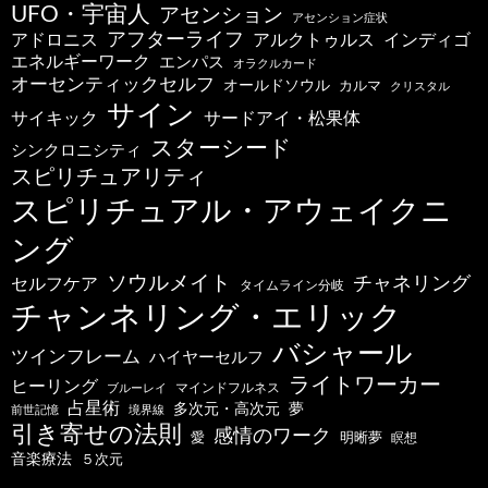
UFO・宇宙人
アセンション
アセンション症状
アフターライフ
アドロニス
インディゴ
アルクトゥルス
エネルギーワーク
エンパス
オラクルカード
オーセンティックセルフ
オールドソウル
カルマ
クリスタル
サイン
サードアイ・松果体
サイキック
スターシード
シンクロニシティ
スピリチュアリティ
スピリチュアル・アウェイクニ
ング
ソウルメイト
チャネリング
セルフケア
タイムライン分岐
チャンネリング・エリック
バシャール
ツインフレーム
ハイヤーセルフ
ライトワーカー
ヒーリング
マインドフルネス
ブルーレイ
占星術
多次元・高次元
夢
前世記憶
境界線
引き寄せの法則
感情のワーク
明晰夢
愛
瞑想
音楽療法
５次元