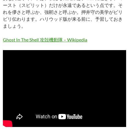
ースト（スピリット）だけが永遠であるという点です。そ
れを儚さと呼ぶか、強靭さと呼ぶか。押井守の美学がビリ
ビリ伝わります。ハリウッド版が来る前に、予習しておき
ましょう。
Ghost In The Shell 攻殻機動隊 – Wikipedia