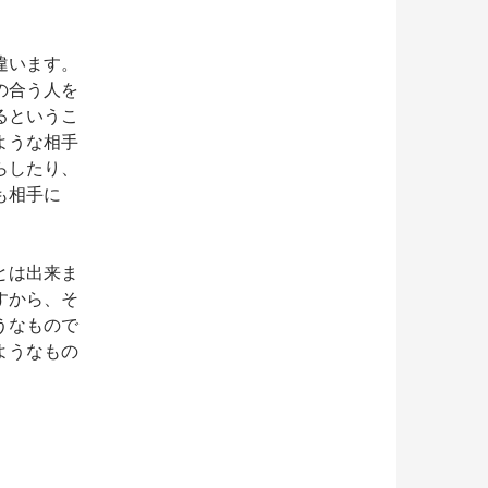
違います。
の合う人を
るというこ
ような相手
らしたり、
も相手に
とは出来ま
すから、そ
うなもので
ようなもの