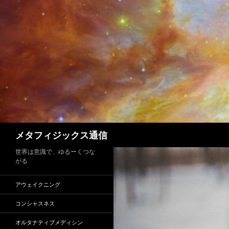
コ
ン
テ
ン
ツ
へ
ス
キ
ッ
プ
検
メタフィジックス通信
索
世界は意識で、ゆるーくつな
がる
アウェイクニング
コンシャスネス
オルタナティブメディシン