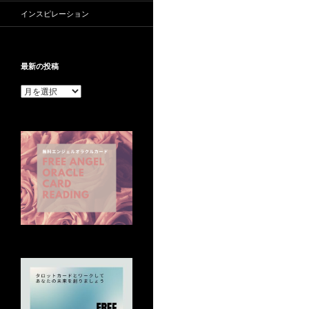
インスピレーション
最新の投稿
最
新
の
投
稿