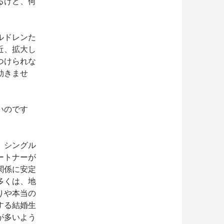
るけど、何
ルドレンた
近、拡大し
つけられな
効きませ
いのです
、シングル
ートナーが
関係に安定
多くは、地
りや本当の
する結婚生
が多いよう