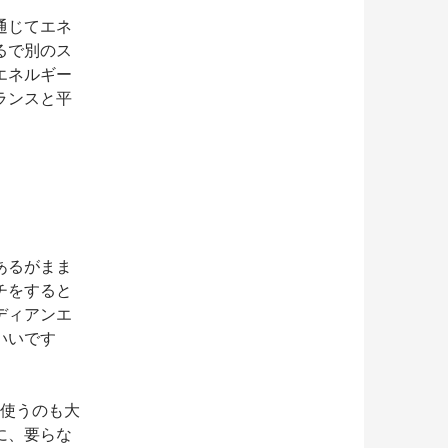
通じてエネ
るで別のス
エネルギー
ランスと平
あるがまま
チをすると
ディアンエ
いいです
て使うのも大
に、要らな