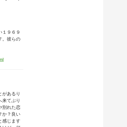
い１９６９
す。彼らの
ml
とがあるり
へ来てぶり
や別れた恋
すか？良い
と感じます