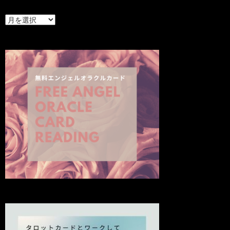
最
新
の
投
稿