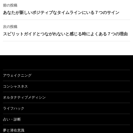
投
前の投稿
稿
あなたが新しいポジティブなタイムラインにいる７つのサイン
ナ
次の投稿
ビ
スピリットガイドとつながれないと感じる時によくある７つの理由
ゲ
ー
シ
ョ
アウェイクニング
ン
コンシャスネス
オルタナティブメディシン
ライフハック
占い・診断
夢と潜在意識