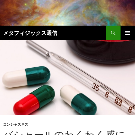
コ
ン
テ
ン
検
ツ
メタフィジックス通信
索
へ
メインメ
ス
ニュー
キ
ッ
プ
コンシャスネス
バシャールのわくわく感に