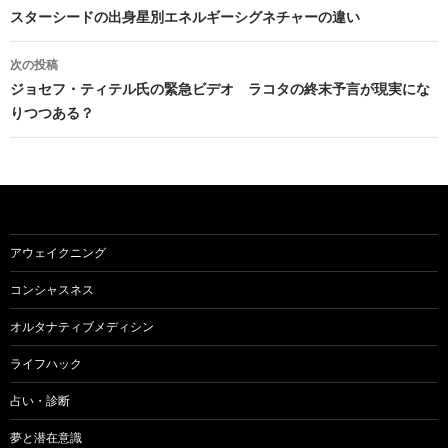
稿
スターシードの出身星別エネルギーシグネチャーの違い
ナ
次の投稿
ビ
ジョセフ・ティテル氏の緊急ビデオ ラコタの終末予言が現実にな
りつつある？
ゲ
ー
シ
ョ
アウェイクニング
ン
コンシャスネス
オルタナティブメディシン
ライフハック
占い・診断
夢と潜在意識