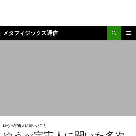
コ
ン
テ
ン
検
ツ
メタフィジックス通信
索
へ
メインメ
ス
ニュー
キ
ッ
プ
ゆうべ宇宙人に聞いたこと
ゆうべ宇宙人に聞いた多次