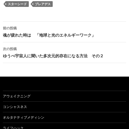
スターシード
プレアデス
投
前の投稿
稿
魂が疲れた時は 「地球と光のエネルギーワーク」
ナ
次の投稿
ビ
ゆうべ宇宙人に聞いた多次元的存在になる方法 その２
ゲ
ー
シ
ョ
アウェイクニング
ン
コンシャスネス
オルタナティブメディシン
ライフハック