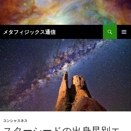
コ
ン
テ
ン
検
ツ
メタフィジックス通信
索
へ
メインメ
ス
ニュー
キ
ッ
プ
コンシャスネス
スターシードの出身星別エ