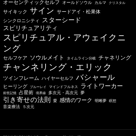
オーセンティックセルフ
オールドソウル
カルマ
クリスタル
サイン
サードアイ・松果体
サイキック
スターシード
シンクロニシティ
スピリチュアリティ
スピリチュアル・アウェイクニ
ング
ソウルメイト
チャネリング
セルフケア
タイムライン分岐
チャンネリング・エリック
バシャール
ツインフレーム
ハイヤーセルフ
ライトワーカー
ヒーリング
マインドフルネス
ブルーレイ
占星術
多次元・高次元
夢
前世記憶
境界線
引き寄せの法則
感情のワーク
明晰夢
愛
瞑想
音楽療法
５次元