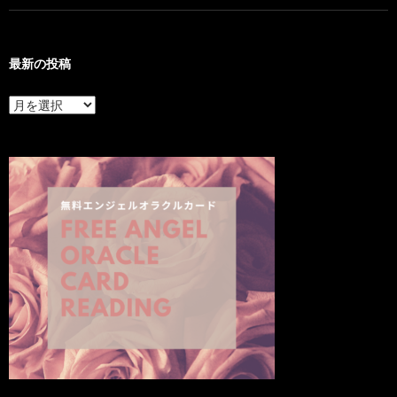
最新の投稿
最
新
の
投
稿