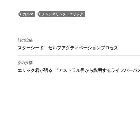
カルマ
チャンネリング・エリック
投
前の投稿
稿
スターシード セルフアクティベーションプロセス
ナ
次の投稿
ビ
エリック君が語る ”アストラル界から説明するライフパーパス
ゲ
ー
シ
ョ
ン