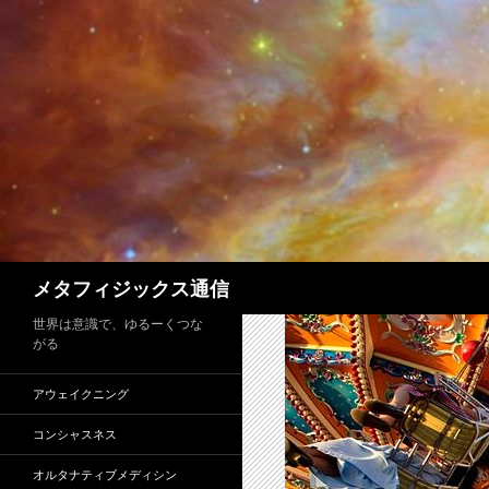
コ
ン
テ
ン
ツ
へ
ス
キ
ッ
プ
検
メタフィジックス通信
索
世界は意識で、ゆるーくつな
がる
アウェイクニング
コンシャスネス
オルタナティブメディシン