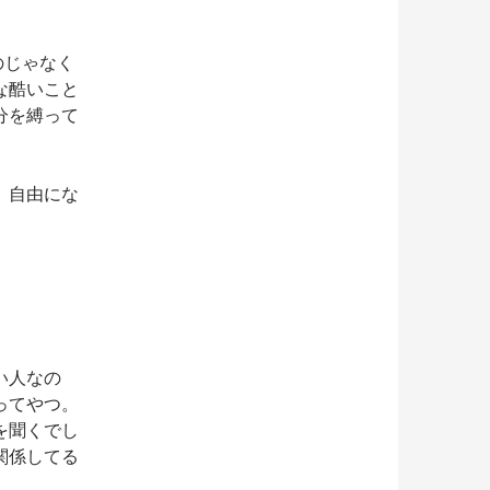
のじゃなく
な酷いこと
分を縛って
、自由にな
い人なの
ってやつ。
を聞くでし
関係してる