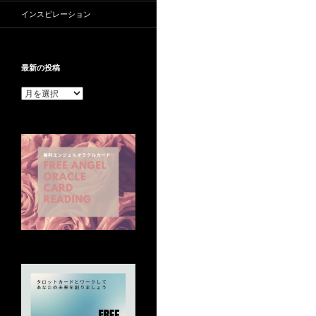
インスピレーション
最新の投稿
最
新
の
投
稿