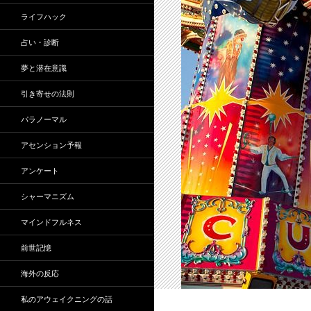
ライフハック
占い・診断
夢と潜在意識
引き寄せの法則
パラノーマル
アセンション予報
アンケート
シャーマニズム
マインドフルネス
前世記憶
海外の反応
私のアウェイクニングの話