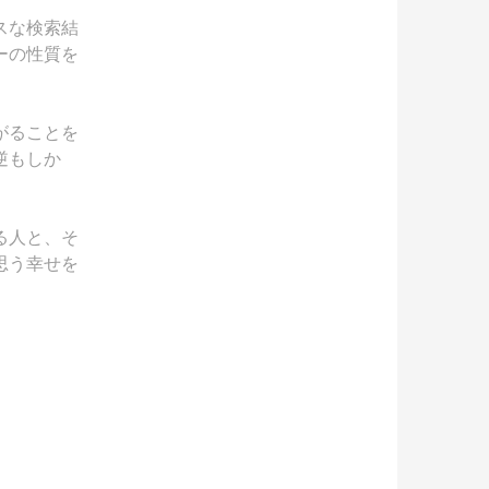
スな検索結
ーの性質を
がることを
逆もしか
る人と、そ
思う幸せを