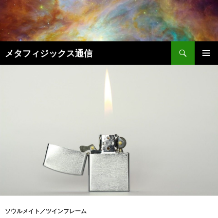
コ
ン
テ
ン
検
ツ
メタフィジックス通信
索
へ
メインメ
ス
ニュー
キ
ッ
プ
ソウルメイト／ツインフレーム