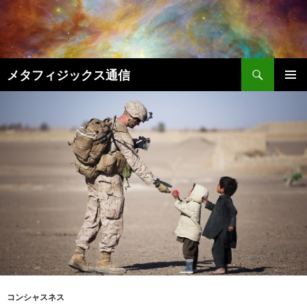
コ
ン
テ
ン
検
ツ
メタフィジックス通信
索
へ
メインメ
ス
ニュー
キ
ッ
プ
コンシャスネス