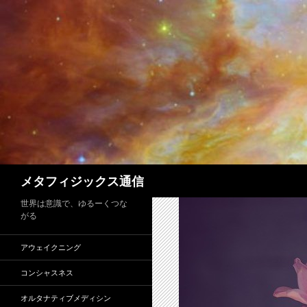
コ
ン
テ
ン
ツ
へ
ス
キ
ッ
プ
検
メタフィジックス通信
索
世界は意識で、ゆるーくつな
がる
アウェイクニング
コンシャスネス
オルタナティブメディシン