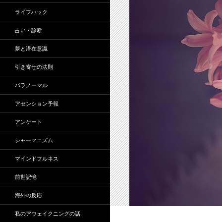
ライフハック
占い・診断
夢と潜在意識
引き寄せの法則
パラノーマル
アセンション予報
アンケート
シャーマニズム
マインドフルネス
前世記憶
海外の反応
私のアウェイクニングの話