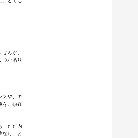
で、とても
ませんが、
くつかあり
ンスや、キ
識を、顕在
も、ただ内
夢なし」と