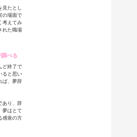
を見たとし
実の場面で
く考えてみ
された職場
で調べる
んど終了で
いると思い
れば、夢辞
であり、辞
。夢はとて
る感覚の方