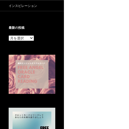
インスピレーション
最新の投稿
最
新
の
投
稿