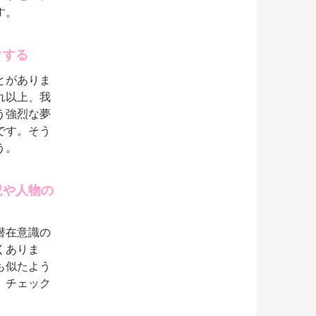
す。
クする
とがありま
れ以上、我
う強烈な夢
です。そう
う。
況や人物の
潜在意識の
くありま
も似たよう
、チェック