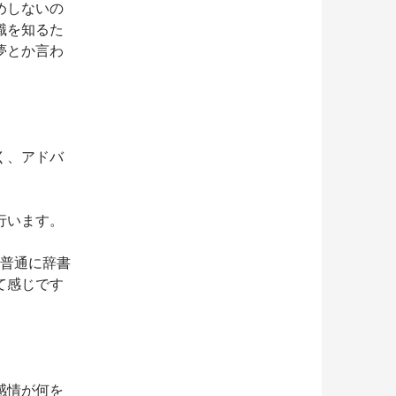
めしないの
識を知るた
夢とか言わ
く、アドバ
行います。
普通に辞書
て感じです
感情が何を