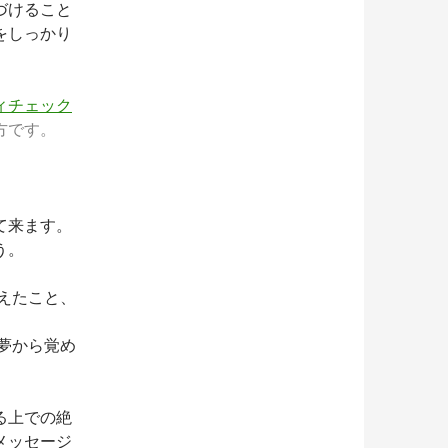
づけること
をしっかり
ィチェック
方です。
て来ます。
う。
えたこと、
夢から覚め
る上での絶
メッセージ