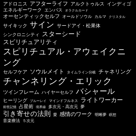
アフターライフ
アドロニス
インディゴ
アルクトゥルス
エネルギーワーク
エンパス
オラクルカード
オーセンティックセルフ
オールドソウル
カルマ
クリスタル
サイン
サードアイ・松果体
サイキック
スターシード
シンクロニシティ
スピリチュアリティ
スピリチュアル・アウェイクニ
ング
ソウルメイト
チャネリング
セルフケア
タイムライン分岐
チャンネリング・エリック
バシャール
ツインフレーム
ハイヤーセルフ
ライトワーカー
ヒーリング
マインドフルネス
ブルーレイ
占星術
多次元・高次元
夢
前世記憶
境界線
引き寄せの法則
感情のワーク
明晰夢
愛
瞑想
音楽療法
５次元