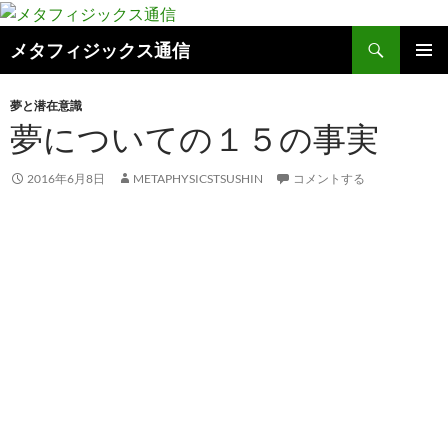
コ
ン
検
メタフィジックス通信
テ
索
ン
メインメ
ニュー
ツ
夢と潜在意識
夢についての１５の事実
へ
ス
キ
2016年6月8日
METAPHYSICSTSUSHIN
コメントする
ッ
プ