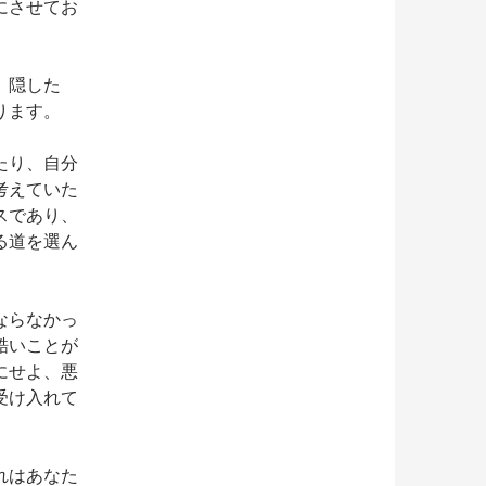
にさせてお
。隠した
ります。
たり、自分
考えていた
スであり、
る道を選ん
ならなかっ
酷いことが
にせよ、悪
受け入れて
れはあなた