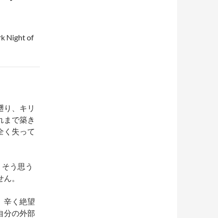
ght of
遡り、キリ
れまで築き
全く失って
、そう思う
せん。
、辛く絶望
自分の外部