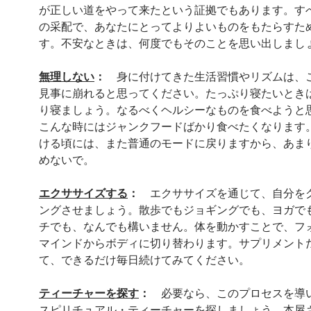
が正しい道をやって来たという証拠でもあります。す
の采配で、あなたにとってよりよいものをもたらすた
す。不安なときは、何度でもそのことを思い出しまし
無理しない
：
身に付けてきた生活習慣やリズムは、
見事に崩れると思ってください。たっぷり寝たいとき
り寝ましょう。なるべくヘルシーなものを食べようと
こんな時にはジャンクフードばかり食べたくなります
ける頃には、また普通のモードに戻りますから、あま
めないで。
エクササイズする
：
エクササイズを通じて、自分を
ングさせましょう。散歩でもジョギングでも、ヨガで
チでも、なんでも構いません。体を動かすことで、フ
マインドからボディに切り替わります。サプリメント
て、できるだけ毎日続けてみてください。
ティーチャーを探す
：
必要なら、このプロセスを導
スピリチュアル・ティーチャーを探しましょう。本屋