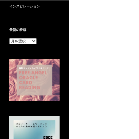
インスピレーション
最新の投稿
最
新
の
投
稿