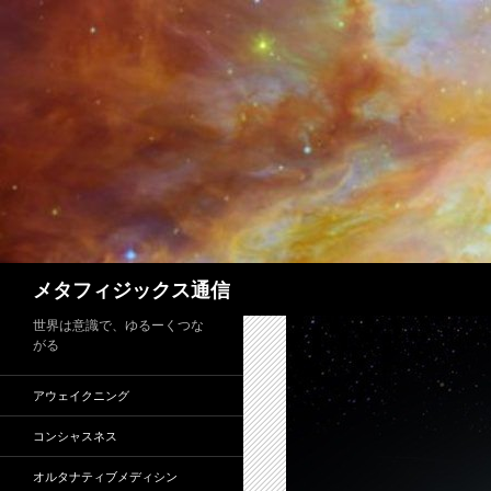
コ
ン
テ
ン
ツ
へ
ス
キ
ッ
プ
検
メタフィジックス通信
索
世界は意識で、ゆるーくつな
がる
アウェイクニング
コンシャスネス
オルタナティブメディシン