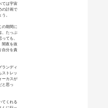
べては宇宙
めの計画で
ょう。
この期間に
は、たっぷ
思っても、
。闇夜を抜
り自分を責
グランディ
もストレッ
ォーカスが
だと思っ
いてくれる
さんに行っ