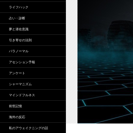
ライフハック
占い・診断
夢と潜在意識
引き寄せの法則
パラノーマル
アセンション予報
アンケート
シャーマニズム
マインドフルネス
前世記憶
海外の反応
私のアウェイクニングの話