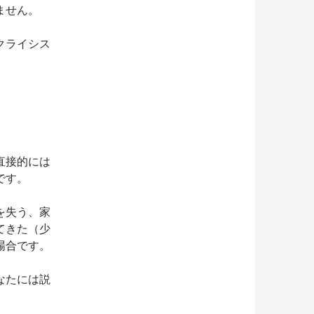
ません。
クライシス
直接的には
です。
を失う、家
てきた（少
場合です。
なたには説