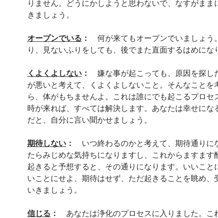
りません。どうにかしようと思わないで、なすがまま
きましょう。
オープンでいる
：
何が来てもオープンでいましょう
り、見ないふりをしても、後でまた直面するはめにな
くよくよしない
：
嫌な事が起こっても、原因を探し
が悪いと考えて、くよくよしないこと。そんなことを
ら、体がもちませんよ。これは誰にでも起こるプロセ
時が来れば、すべては解決します。あなたは幸せにな
だと、自分に言い聞かせましょう。
期待しない
：
いつ終わるのかと考えて、期待通りに
たらみじめな気持ちになりますし、これからますます
起きると予想すると、その通りになります。いいこと
いことにせよ、期待はせず、ただ起きることを眺め、
いきましょう。
信じる
：
あなたは浄化のプロセスに入りました。こ