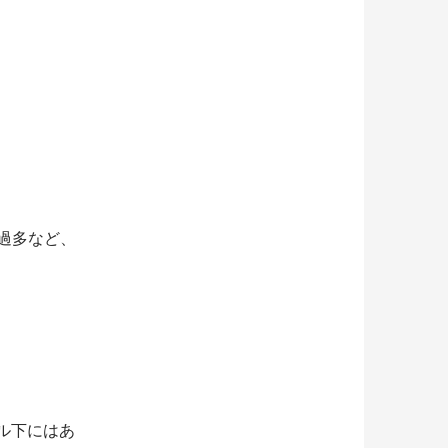
過多など、
ル下にはあ