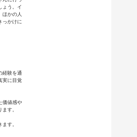
しょう。イ
。ほかの人
きっかけに
の経験を通
真実に目覚
た価値感や
ります。
きます。